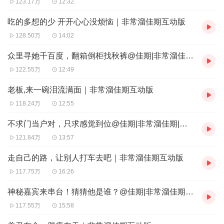
123.17万
12:32
吃的多想的少 开开心心没烦恼｜非常溜佳期互动版
128.50万
14:02
众里寻她千百度，翻箱倒柜找秋裤@佳期|非常溜佳期|搞笑段子
122.55万
12:49
老板,来一碗泪流满面｜非常溜佳期互动版
118.24万
12:55
不求门当户对，只求感觉到位@佳期|非常溜佳期|搞笑段子
121.84万
13:57
走自己的路，让别人打车去吧｜非常溜佳期互动版
117.75万
16:26
神秘嘉宾来串台！猜猜他是谁？@佳期|非常溜佳期|搞笑段子
117.55万
15:58