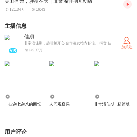
美丑有命，胖瘦在天｜非常溜佳期互动版
121.34万
16:43
主播信息
佳期
非常溜佳期，越听越开心 合作请发站内私信。 抖音 佳期 （每晚直播）
加关注
149.37万
67.04万
3294.57万
4043.76万
一些杂七杂八的回忆
人间观察局
非常溜佳期 | 精简版
用户评论