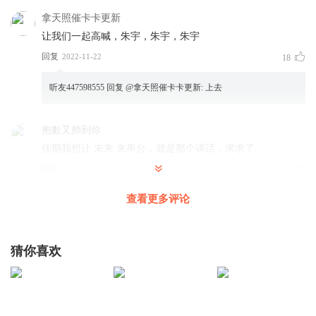
拿天照催卡卡更新
让我们一起高喊，朱宇，朱宇，朱宇
回复
2022-11-22
18
听友447598555
回复 @
拿天照催卡卡更新
:
上去
抱歉又帅到你
佳期我想让 未来 来串台，就是那个讲话，求求了
回复
2022-11-22
12
查看更多评论
喜羊羊吃饺子
回复 @
抱歉又帅到你
:
我也是，我也是
续写7
猜你喜欢
才知道 哈利波特 是这个意思
回复
2022-11-23
4