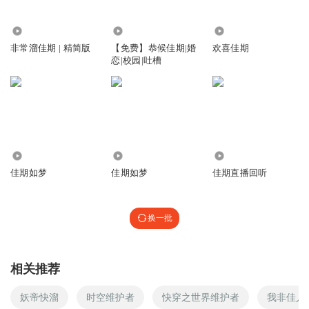
_神煩修狗_
回复 @
续写7
:
应该是哈利波特“打”佳期
4043.76万
356
612
非常溜佳期 | 精简版
【免费】恭候佳期|婚
欢喜佳期
慕融moon
恋|校园|吐槽
佳期你太棒啦，我的主页都被你占啦😉
回复
2022-11-22
5
茗月_jg
回复 @
慕融moon
:
佳琪好美噢
1.81万
14.29万
157.36万
苟富贵无相忘無
佳期如梦
佳期如梦
佳期直播回听
我是学生，一开始我在天猫精灵上听你的节目直到我下了喜
马拉雅，现在我就是每天等你更新
换一批
回复
2022-11-22
3
wrenfeather鹪鹩羽
回复 @
苟富贵无相忘無
:
为什么这么多人都喜欢
相关推荐
说自己用天猫精灵听？
妖帝快溜
时空维护者
快穿之世界维护者
我非佳人