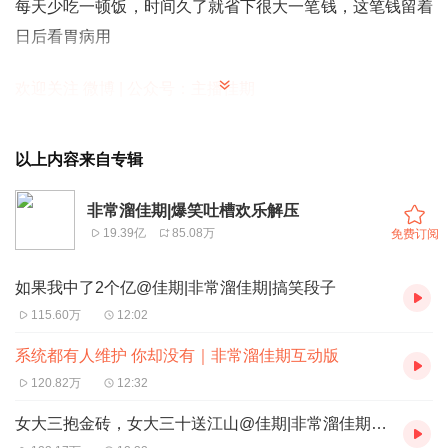
每天少吃一顿饭，时间久了就省下很大一笔钱，这笔钱留着
日后看胃病用
欢迎关注 微博 | 公众号：主播佳期
以上内容来自专辑
非常溜佳期|爆笑吐槽欢乐解压
19.39亿
85.08万
免费订阅
如果我中了2个亿@佳期|非常溜佳期|搞笑段子
115.60万
12:02
系统都有人维护 你却没有｜非常溜佳期互动版
120.82万
12:32
女大三抱金砖，女大三十送江山@佳期|非常溜佳期|搞笑段子