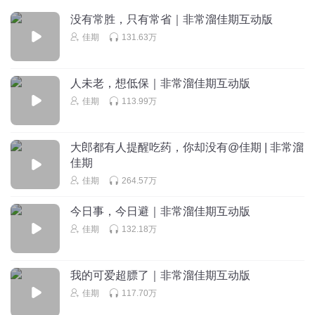
ikun坤坤坤坤坤坤坤坤
没有常胜，只有常省｜非常溜佳期互动版
你们有吗
佳期
131.63万
回复
2022-12-01
4
人未老，想低保｜非常溜佳期互动版
过户个
回复 @
ikun坤坤坤坤坤坤坤坤
:
你签到领的吧 我也有
佳期
113.99万
霸道总裁爱佳期
佳期加油啊！爱你哦，么么哒！
大郎都有人提醒吃药，你却没有@佳期 | 非常溜
佳期
回复
2022-11-23
4
佳期
264.57万
益州牧老刘
今日事，今日避｜非常溜佳期互动版
学生眼里 预习＝不用做 复习＝没有作业 默写＝抄写 同桌互
佳期
132.18万
改＝全对 写作文＝抄范文 家长签名＝自己签名 明天不用交
＝今天不用做 小组讨论＝小组聊天 公开课＝拼演技 （你中
了几条）
我的可爱超膘了｜非常溜佳期互动版
回复
2022-11-24
4
佳期
117.70万
wrenfeather鹪鹩羽
回复 @
益州牧老刘
:
全部