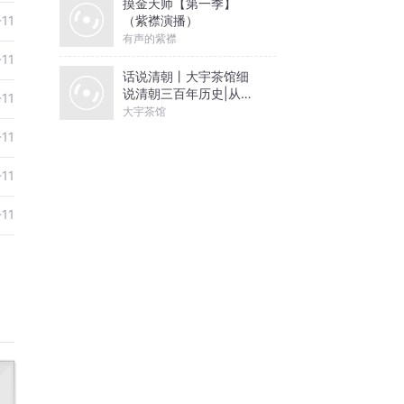
摸金天师【第一季】
（紫襟演播）
-11
有声的紫襟
-11
话说清朝丨大宇茶馆细
说清朝三百年历史|从努
-11
尔哈赤到末代皇帝溥仪|
大宇茶馆
康熙雍正乾隆
-11
-11
-11