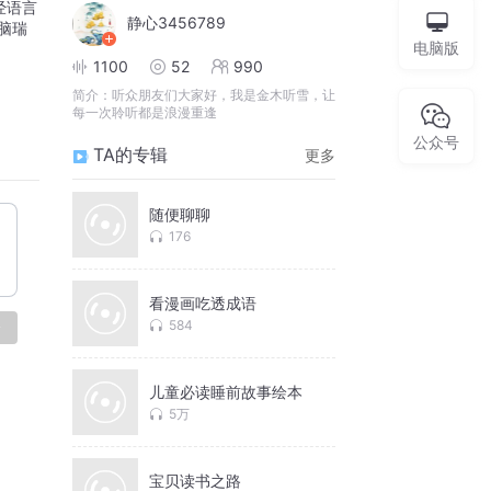
经语言
静心3456789
脑瑞
电脑版
1100
52
990
简介：
听众朋友们大家好，我是金木听雪，让
每一次聆听都是浪漫重逢
公众号
TA的专辑
更多
随便聊聊
176
看漫画吃透成语
584
论
儿童必读睡前故事绘本
5万
宝贝读书之路