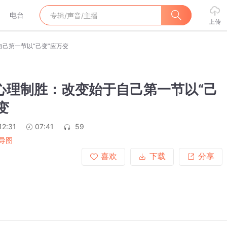
电台
上传
自己第一节以“己变”应万变
心理制胜：改变始于自己第一节以“己
变
12:31
07:41
59
导图
喜欢
下载
分享