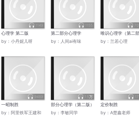
1149
1155
70
心理学 第二版
第二部分心理学
唯识心理学（第二
by：
小丹妮儿呀
by：
人间ai有味
by：
兰若心理
9489
1.5万
17
一昭制胜
部分心理学（第二版）
定价制胜
by：
阿里铁军王建和
by：
李敏同学
by：
A楚鑫老师