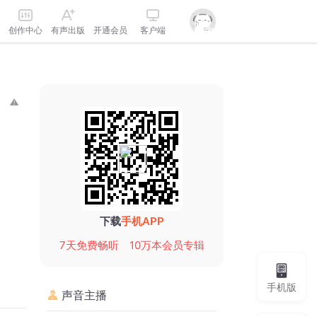
创作中心
有声出版
开通会员
客户端
下载
手机APP
7天免费畅听
10万本会员专辑
手机版
声音主播