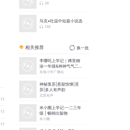
28
马克•吐温中短篇小说选
166
相关推荐
换一批
李哪吒上学记｜稀里糊
涂一年级&神神气气二年
级
东海小学广播站
神秘复苏|悬疑惊悚|灵
异|多人有声剧
北冥有声
-11
米小圈上学记:一二三年
-11
级 | 畅销出版物
米小圈
-11