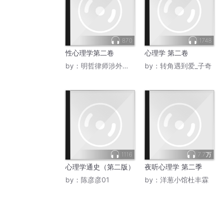
870
1748
性心理学第二卷
心理学 第二卷
by：
明哲律师涉外法律英语
by：
转角遇到爱_子奇
1116
7.7万
心理学通史（第二版）
夜听心理学 第二季
by：
陈彦彦01
by：
洋葱小馆杜丰霖