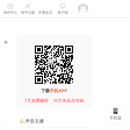
创作中心
有声出版
开通会员
客户端
下载
手机APP
7天免费畅听
10万本会员专辑
手机版
声音主播