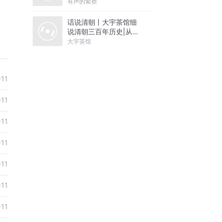
有声的紫襟
话说清朝丨大宇茶馆细
说清朝三百年历史|从努
尔哈赤到末代皇帝溥仪|
大宇茶馆
康熙雍正乾隆
-11
-11
-11
-11
-11
-11
-11