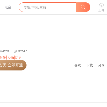
电台
上传
:44:20
02:47
图传|人物|历史
元/天 立即开通
喜欢
下载
分享