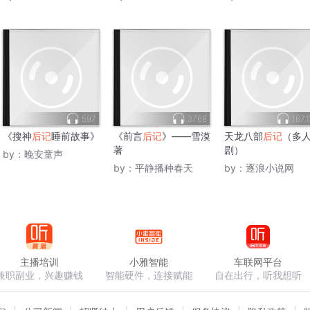
597
3768
167.
《搜神
后记
睡前故事》
《前言
后记
》——雪漠
天龙八部
后记
（多
著
剧）
by：
晚安童声
by：
平静播种春天
by：
逐浪小说网
主播培训
小雅智能
车联网平台
兼职副业，兴趣赚钱
智能硬件，连接赋能
自在出行，听我想听