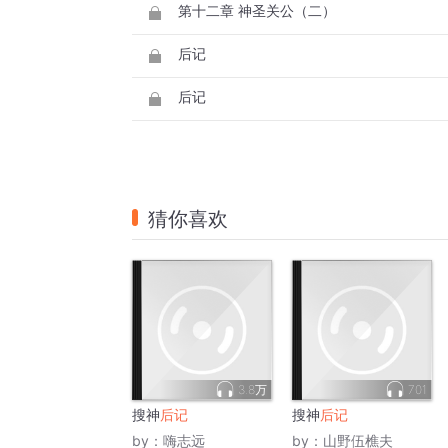
第十二章 神圣关公（二）
后记
后记
猜你喜欢
3.8万
701
搜神
后记
搜神
后记
by：
嗨志远
by：
山野伍樵夫