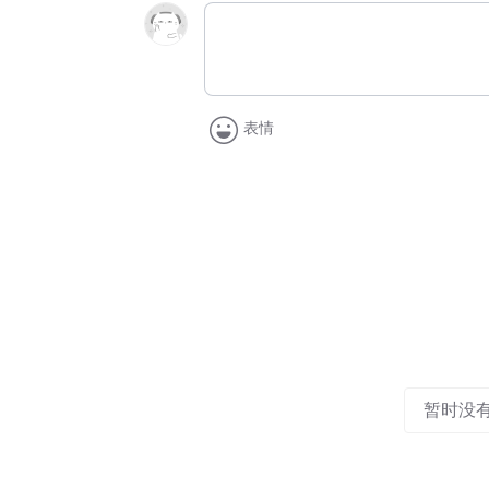
表情
暂时没