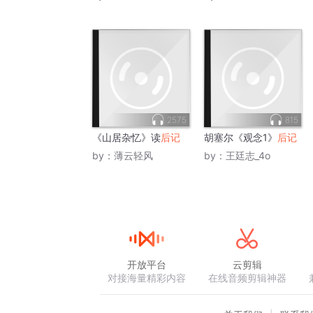
2575
815
《山居杂忆》读
后记
胡塞尔《观念1》
后记
by：
薄云轻风
by：
王廷志_4o
开放平台
云剪辑
对接海量精彩内容
在线音频剪辑神器