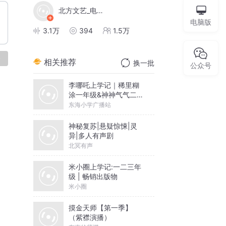
北方文艺_电子书
电脑版
3.1万
394
1.5万
论
相关推荐
换一批
公众号
李哪吒上学记｜稀里糊
涂一年级&神神气气二年
级
东海小学广播站
神秘复苏|悬疑惊悚|灵
异|多人有声剧
北冥有声
米小圈上学记:一二三年
级 | 畅销出版物
米小圈
摸金天师【第一季】
（紫襟演播）