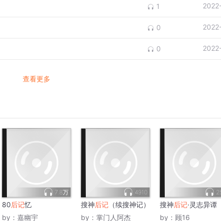
2022
1
2022
0
2022
0
查看更多
7.8万
4910
2
80
后记
忆
搜神
后记
（续搜神记）
搜神
后记
·灵志异谭
by：
嘉幽宇
by：
掌门人阿杰
by：
顾16