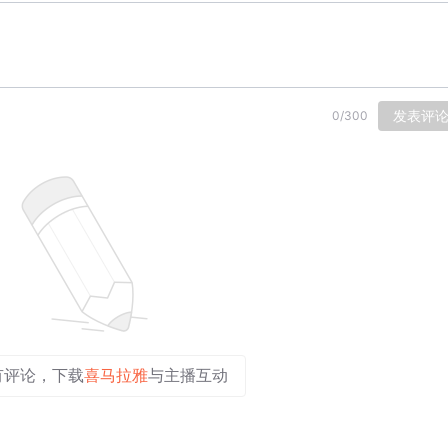
发表评
0
/
300
有评论，下载
喜马拉雅
与主播互动