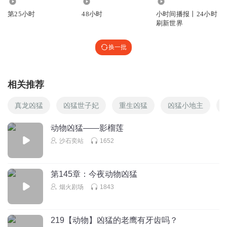
2228
9394
1981.37万
第25小时
48小时
小时间播报丨24小时
刷新世界
换一批
相关推荐
真龙凶猛
凶猛世子妃
重生凶猛
凶猛小地主
动物凶猛——影榴莲
沙石奕站
1652
第145章：今夜动物凶猛
烟火剧场
1843
219【动物】凶猛的老鹰有牙齿吗？