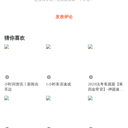
奇，依然勤勉，却分明显出力不从心，33岁的维特塞尔和
31岁德布劳内，也都被加拿大人“折腾”得疲惫不堪。
发表评论
都说这是一届具有分水岭意义的世界杯，一方面众多巨星将
上演谢幕演出，另一方面新生势力则全面登场。众星的谢幕
猜你喜欢
究竟是绝美还是凄美，还有待观察，但新人们的凶猛却已经
足够让人惊叹，“00”后肯定要站在舞台中央。
是不是已经不再对“梅罗之争”抱以很高的期待？因为所谓的
主旋律正在被替代。这哪里是要“平稳交接”，分明是“抢班夺
权”。
4.22万
1.94万
16.36万
小时间资讯丨新闻在
1小时美语速成
2020法考客观题【蒋
耳边
四金带背】-押题速记
3小时