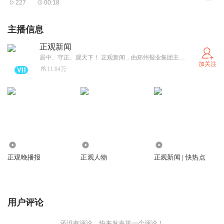
227
00:18
梅开二度的萨卡、托雷斯，还有贝林厄姆和加维，迄今为止
出现了两大“惨案”中的13个球，有6个出自“00后”，他们已经
主播信息
不是“帮凶”，而是主谋。此外别忘了，射手榜上还有2000年
正观新闻
出生的小维阿。
居中、守正、观天下！ 正观新闻，由郑州报业集团主办，是郑州市全力打造的“扎根郑州、立足中原、放眼全球”的拥有较强影响力的新型主流媒体，集“新闻+政务+服务”于一体的突出文化和国际视野的新媒体平台。
加关注
如果不仅用进球作为唯一标准的话，“00后”还配得上更高的
11.84万
评价。2003年的穆西亚拉，是德国队攻击线上的一大亮
点，如果有加维的脚风的话，冷门可能就不会出现。还有加
拿大的两名00后前锋阿方索·戴维斯和戴维，他们和另外一
个“准00后”，1999年出生的布坎南一起，让比利时队中的众
多大牌儿球星心有余悸，虽然没能爆冷，但看看比赛过程就
1780.01万
804.94万
43.28万
知道，加拿大队的进攻之于比利时的防线，完全可以用“蹂
正观晚播报
正观人物
正观新闻 | 快热点
躏”来形容，只是缺一个进球，但却换来外界的无限期待。
对比一下“00后”的“动物凶猛”，成名已久的巨星确实逊色不
用户评论
少，35岁的梅西和33岁的贝尔，还能靠点球来打开进球账
户，34岁的莱万则干脆罚丢了点球。还有37岁的莫德里
还没有评论，快来发表第一个评论！