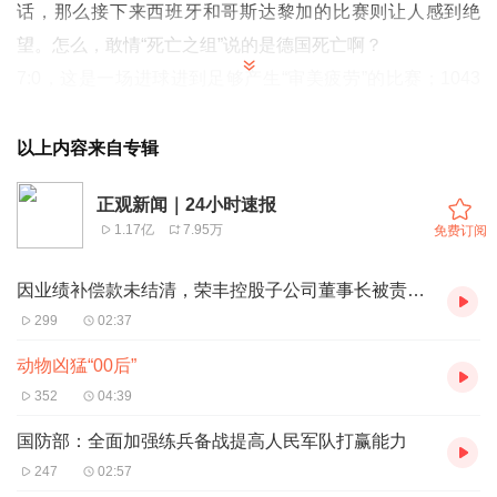
话，那么接下来西班牙和哥斯达黎加的比赛则让人感到绝
望。怎么，敢情“死亡之组”说的是德国死亡啊？
7:0，这是一场进球进到足够产生“审美疲劳”的比赛；1043
次传球，这是一项创下了世界记录、将传控足球演绎到极致
的比赛；哥斯达黎加全场零射门，这是一场让西班牙门将乌
以上内容来自专辑
奈·西蒙“失业”的比赛。更重要的是，这是一场年轻人主导的
正观新闻｜24小时速报
比赛。费兰·托雷斯、加维、佩德里、恩里克，仅在首发阵
1.17亿
7.95万
免费订阅
容中就出现了3个“00后”，如果再加上后来替补出场的威廉
姆斯和巴尔德，“00后”就多达5名，他们当中甚至有3个人还
因业绩补偿款未结清，荣丰控股子公司董事长被责令改正
不满20岁。就这样一个“稚嫩”的阵容，硬生生打出了本届世
299
02:37
界杯以来最大分差的比赛。
动物凶猛“00后”
比起12年前那支拥有哈维、伊涅斯塔、卡西利亚斯的世界冠
352
04:39
军队，现在的西班牙星味儿明显不足，加上近年来传控足球
国防部：全面加强练兵备战提高人民军队打赢能力
的日渐失势，他们虽然依然被列入强队，但并未被寄托太高
247
02:57
的期望。但是今年球员甫一亮相，就震惊了世界。他们甚至