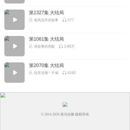
此
第1327集 大结局
回复
2024-02-23
0
春风洗耳讲故事
577
第1061集 大结局
讲故事的周默
2.96万
第2070集 大结局
悦音涟漪丶不倾
6192
© 2014-
2026
喜马拉雅 版权所有