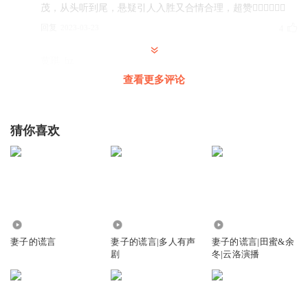
茂，从头听到尾，悬疑引人入胜又合情合理，超赞👍🏻👍🏻👍🏻
回复
2023-03-23
4
黄琪_hz
终于听完了
好听，过瘾。着实担心了小兔兔
一阵，还
查看更多评论
好，喜欢这个结尾。 🙏谢谢主播！辛苦了☕️ 谢谢喜马！💐
回复
2023-02-23
4
猜你喜欢
如故如故
弃了，裹脚布！
回复
2022-11-27
0
有声好闲
回复 @
如故如故
:
谢谢关注，结局大美好
666.68万
88.02万
1045.85万
妻子的谎言
妻子的谎言|多人有声
妻子的谎言|田蜜&余
剧
冬|云洛演播
goodmen888
演播的非常好
回复
2023-11-16
2