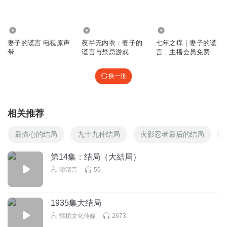
听友123306073
太棒了，真的值得推荐！喜欢
21.25万
153.10万
438.66万
回复
妻子的谎言 电视原声
夜半无内衣：妻子的
七年之痒｜妻子的谎
2023-02-14
2
带
谎言与禁忌游戏
言｜主播会员免费
暗夜幽深
换一批
演播的很不错
回复
2022-12-27
1
相关推荐
1591038
心
最痛心的结局
九十九种结局
火影忍者最后的结局
回复
2023-12-05
1
第14集：结局（大結局）
零清音
59
沧海有壹粟
好作品
回复
2024-09-19
0
1935集大结局
情栀文化传媒
2673
1591038