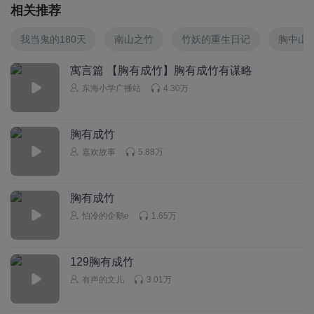
相关推荐
我当鬼的180天
南山之竹
竹妖的重生日记
胸中山
寓言篇 【胸有成竹】胸有成竹有谋略
东海小学广播站
4.30万
胸有成竹
嘉欢故事
5.88万
胸有成竹
怕冷的企鹅e
1.65万
129胸有成竹
有声的文儿
3.01万