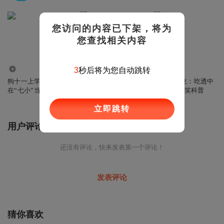
您访问的内容已下架，将为
您查找相关内容
4.91万
1235.58万
12.91万
3
秒后将为您自动跳转
狗十一上学记：我
我是不白吃日常篇第
我是不白吃：吃透中
在“七小”当学渣|爆笑
十季|爆笑科普
国史·唐|爆笑科普
校园喜剧
立即跳转
用户评论
还没有评论，快来发表第一个评论！
发表评论
猜你喜欢