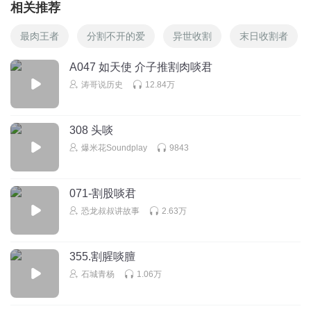
相关推荐
最肉王者
分割不开的爱
异世收割
末日收割者
A047 如天使 介子推割肉啖君
涛哥说历史
12.84万
308 头啖
爆米花Soundplay
9843
071-割股啖君
恐龙叔叔讲故事
2.63万
355.割腥啖膻
石城青杨
1.06万