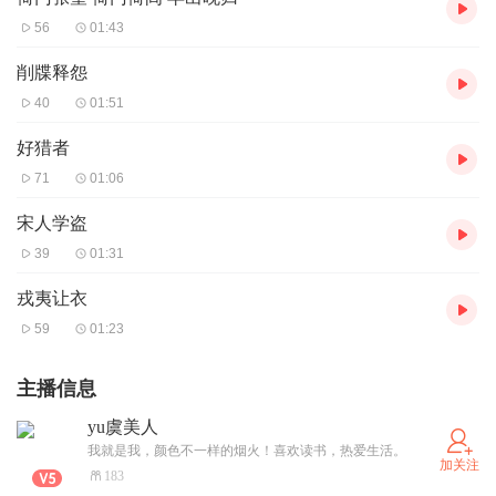
56
01:43
削牒释怨
40
01:51
好猎者
71
01:06
宋人学盗
39
01:31
戎夷让衣
59
01:23
主播信息
yu虞美人
我就是我，颜色不一样的烟火！喜欢读书，热爱生活。
加关注
183