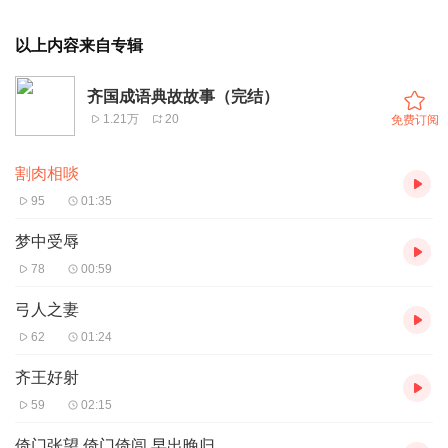
以上内容来自专辑
齐国成语典故故事（完结）
1.21万
20
免费订阅
割肉相啖
95
01:35
梦中受辱
78
00:59
弓人之妻
62
01:24
齐王好射
59
02:15
倚门张望 倚门倚闾 早出晚归