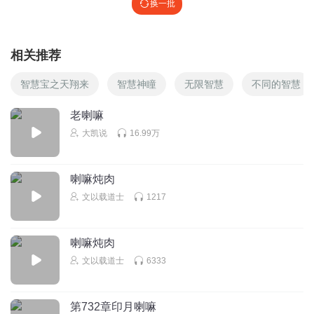
换一批
相关推荐
智慧宝之天翔来
智慧神瞳
无限智慧
不同的智慧
老喇嘛
大凯说
16.99万
喇嘛炖肉
文以载道士
1217
喇嘛炖肉
文以载道士
6333
第732章印月喇嘛