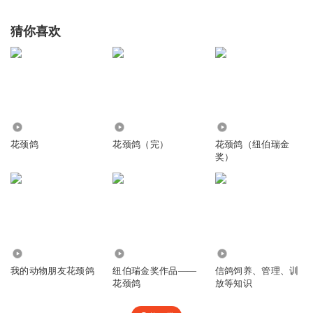
猜你喜欢
418
1061
971
花颈鸽
花颈鸽（完）
花颈鸽（纽伯瑞金
奖）
2.50万
699
35.81万
我的动物朋友花颈鸽
纽伯瑞金奖作品——
信鸽饲养、管理、训
花颈鸽
放等知识