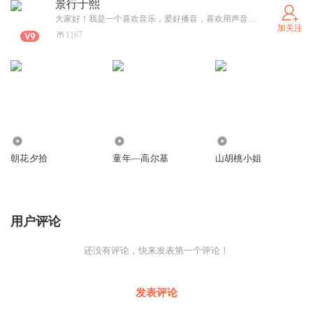
景行于熙
大家好！我是一个喜欢音乐，爱好播音，喜欢用声音塑造人物的人。
加关注
1167
643
7628
1081
朝花夕拾
童年—高尔基
山胡桃小姐
用户评论
还没有评论，快来发表第一个评论！
发表评论