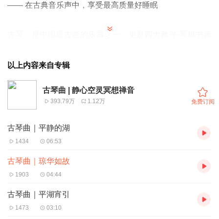
—— 在古典音乐声中，享受最高质量好睡眠
古琴，是中国最古老的乐器之一，更是四大雅兴-琴棋书画
之首！
古往今来，多少文人墨客都以抚琴为最高雅的技能。
以上内容来自专辑
古琴曲 | 静心空灵冥想禅音
夜已深…
393.79万
1.12万
免费订阅
别再为世事纷扰所忧心了
就让这优雅的琴声
古琴曲｜平静的湖
伴您进入最美的梦乡吧
1434
06:53
祝您…一夜好眠
古琴曲｜琼华如故
Good night
1903
04:44
古琴曲｜平湖宵引
1473
03:10