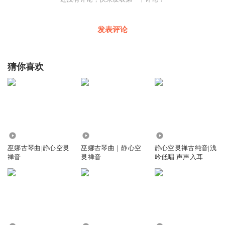
发表评论
猜你喜欢
4036.97万
230.66万
202.15万
巫娜古琴曲|静心空灵
巫娜古琴曲｜静心空
静心空灵禅古纯音|浅
禅音
灵禅音
吟低唱 声声入耳