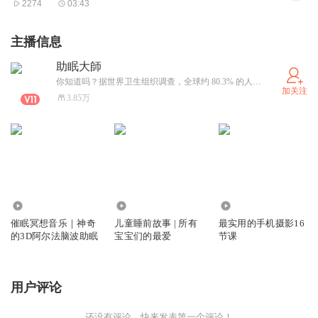
2274
03:43
主播信息
助眠大師
你知道吗？据世界卫生组织调查，全球约 80.3% 的人正遭受睡眠问题困扰，这引发了诸多身心健康问题。别担心，欢迎来到 【助眠大师】 电台，我们用舒缓的音乐，帮你驱散失眠困扰，提升睡眠质量，为你的健康生活助力。
加关注
3.85万
404.72万
71.77万
3.04万
催眠冥想音乐｜神奇
儿童睡前故事 | 所有
最实用的手机摄影16
的3D阿尔法脑波助眠
宝宝们的最爱
节课
用户评论
还没有评论，快来发表第一个评论！