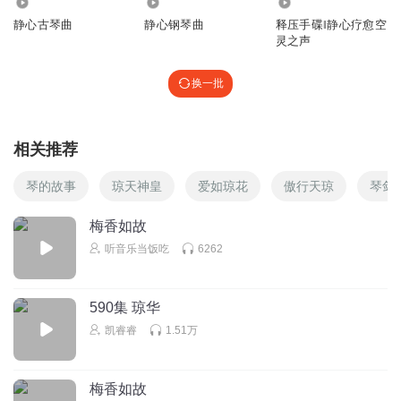
1444.23万
544.20万
3.84万
静心古琴曲
静心钢琴曲
释压手碟‖静心疗愈空
灵之声
换一批
相关推荐
琴的故事
琼天神皇
爱如琼花
傲行天琼
琴剑
梅香如故
听音乐当饭吃
6262
590集 琼华
凯睿睿
1.51万
梅香如故