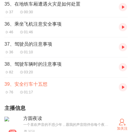
35、在地铁车厢遭遇火灾是如何处置
37
00:30
36、乘坐飞机注意安全事项
46
01:46
37、驾驶员的注意事项
36
01:10
38、驾驶车辆时的注意事项
82
03:20
39、安全行车十五想
76
01:17
主播信息
方圆夜读
一个喜欢声音的不惑少年，愿我的声音陪伴你每个夜晚，让我们一起品文学、聊人生、悟生活，温暖你入睡，道一声晚安！
加关注
3058