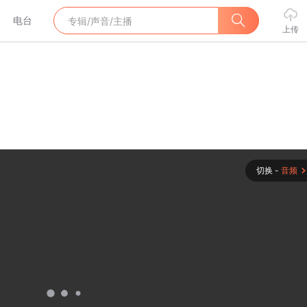
电台
上传
切换 -
音频