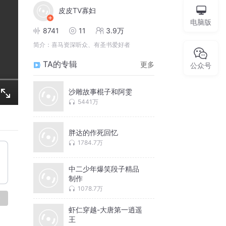
皮皮TV寡妇
电脑版
8741
11
3.9万
简介：
喜马资深听众、有圣书爱好者
TA的专辑
更多
公众号
沙雕故事棍子和阿雯
5441万
胖达的作死回忆
1784.7万
中二少年爆笑段子精品
制作
1078.7万
论
虾仁穿越-大唐第一逍遥
王