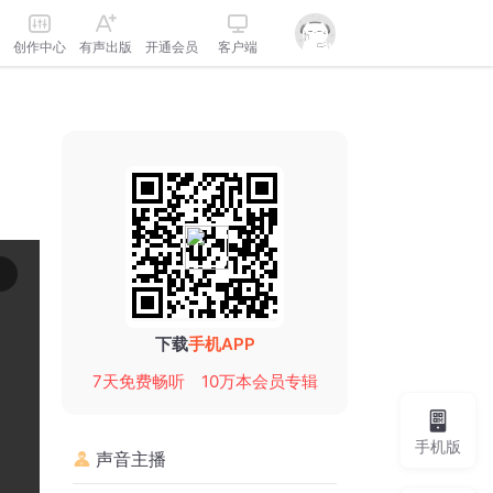
创作中心
有声出版
开通会员
客户端
下载
手机APP
7天免费畅听
10万本会员专辑
手机版
声音主播