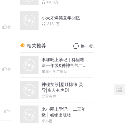
84.6万
小天才爆笑童年回忆
318.1万
赞
相关推荐
换一批
李哪吒上学记｜稀里糊
涂一年级&神神气气二年
赞
级
东海小学广播站
神秘复苏|悬疑惊悚|灵
异|多人有声剧
北冥有声
米小圈上学记:一二三年
1
级 | 畅销出版物
米小圈
摸金天师【第一季】