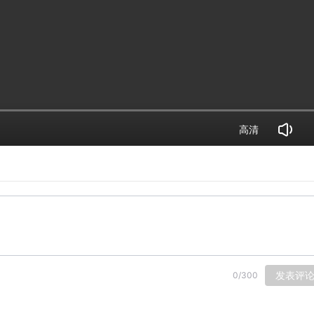
高清
发表评
0
/
300