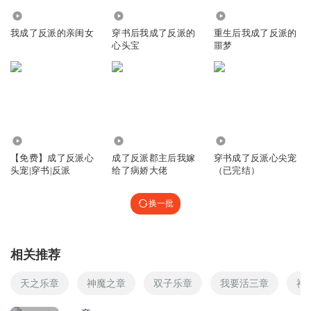
20.02万
16.31万
551
我成了反派的亲闺女
穿书后我成了反派的
重生后我成了反派的
心头宝
噩梦
441
4050
106.25万
【免费】成了反派心
成了反派郡主后我嫁
穿书成了反派心尖宠
头宠|穿书|反派
给了病娇大佬
（已完结）
换一批
相关推荐
天之乐章
神魔之章
双子乐章
我要活三章
神