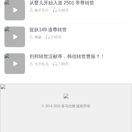
从婴儿开始入道 2501 帝尊转世
疯子天行
3.48万
捉妖149 道尊转世
嗨扬
3.95万
刘邦转世汉献帝，韩信转世曹操？！
大力丸儿
7.89万
© 2014-
2026
喜马拉雅 版权所有