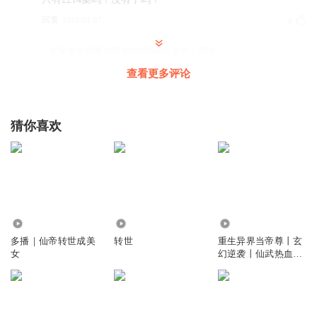
回复
2023-01-07
4
空灵使者
回复 @
听友318356057
:
是的，完结了。
查看更多评论
听友216797172
这是最完整的故事，真的很好听，谢谢主播
猜你喜欢
回复
2023-01-02
4
月光如水70
故事很好听，一直听到现在，谢谢主播！！
回复
2022-12-11
2
2.61万
455
16.82万
忆yi天
多播｜仙帝转世成美
转世
重生异界当帝尊丨玄
女
幻逆袭丨仙武热血丨
这就结束了，没听够呢。
穿越转世爽文
回复
2023-10-26
1
有你我就幸福_f9