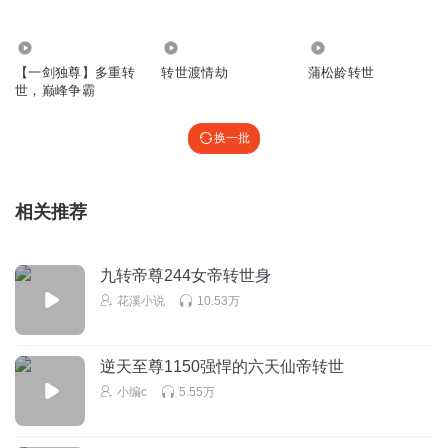
没有第二部吗？
1.02万
6101
289
回复
2023-06-25
1
【一剑独尊】多重转
转世渡情劫
蒲松龄转世
世，巅峰争霸
空灵使者
回复 @
有你我就幸福_f9
:
暂时没有了
换一批
自古痴情空余恨
完事了
回复
2023-04-27
相关推荐
1
听友318356057
九转帝尊244女帝转世身
只有2214章吗？没有了吗？
花溪小说
10.53万
回复
2023-01-07
1
云儿ZHY
逆天至尊1150强悍的六天仙帝转世
结束的好潦草
小编c
5.55万
回复
2026-01-27
0