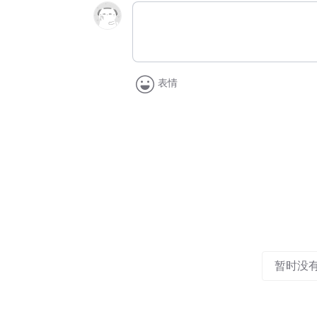
表情
暂时没