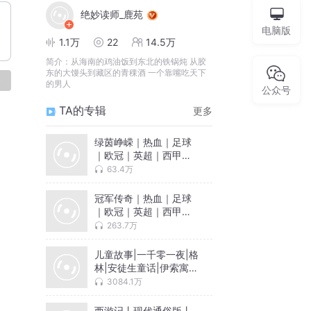
绝妙读师_鹿苑
电脑版
1.1万
22
14.5万
简介：
从海南的鸡油饭到东北的铁锅炖 从胶
东的大馒头到藏区的青稞酒 一个靠嘴吃天下
论
的男人
公众号
TA的专辑
更多
绿茵峥嵘｜热血｜足球
｜欧冠｜英超｜西甲｜
意甲｜林海听涛｜多人
63.4万
有声剧
冠军传奇｜热血｜足球
｜欧冠｜英超｜西甲｜
法甲｜林海听涛｜多人
263.7万
有声剧
儿童故事|一千零一夜|格
林|安徒生童话|伊索寓
言|免费
3084.1万
西游记丨现代通俗版丨