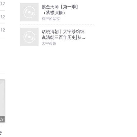
-12
摸金天师【第一季】
（紫襟演播）
-12
有声的紫襟
-12
话说清朝丨大宇茶馆细
说清朝三百年历史|从努
尔哈赤到末代皇帝溥仪|
大宇茶馆
康熙雍正乾隆
7万
财
费