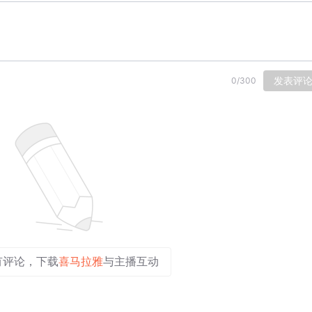
发表评
0
/
300
有评论，下载
喜马拉雅
与主播互动