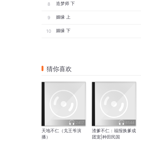
造梦师 下
8
姻缘 上
9
姻缘 下
10
猜你喜欢
2417
6544
天地不仁（戈王爷演
渣爹不仁：福报换爹成
播）
团宠|种田民国