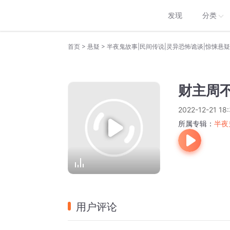
发现
分类
>
>
首页
悬疑
半夜鬼故事|民间传说|灵异恐怖诡谈|惊悚悬
财主周不
2022-12-21 18:
所属专辑：
半夜
用户评论