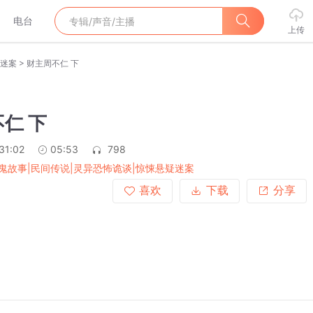
电台
上传
>
疑迷案
财主周不仁 下
仁 下
31:02
05:53
798
鬼故事|民间传说|灵异恐怖诡谈|惊悚悬疑迷案
喜欢
下载
分享