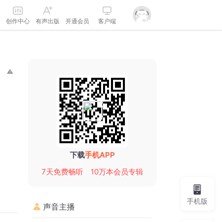
创作中心
有声出版
开通会员
客户端
下载
手机APP
7天免费畅听
10万本会员专辑
手机版
声音主播