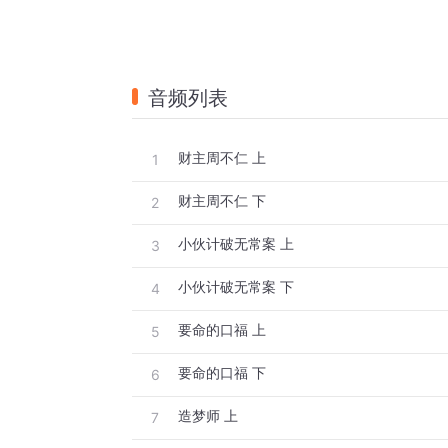
音频列表
财主周不仁 上
1
财主周不仁 下
2
小伙计破无常案 上
3
小伙计破无常案 下
4
要命的口福 上
5
要命的口福 下
6
造梦师 上
7