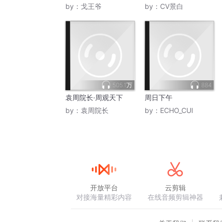
by：
戈王爷
by：
CV景白
505.1万
884
袁周院长·周观天下
周日下午
by：
袁周院长
by：
ECHO_CUI
开放平台
云剪辑
对接海量精彩内容
在线音频剪辑神器