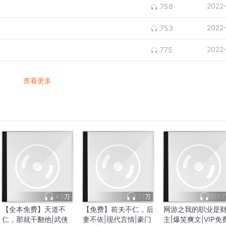
2022
758
2022
753
2022
775
查看更多
4.5万
3.1万
173.
【全本免费】天道不
【免费】前夫不仁，后
网游之我的职业是
仁，那就干翻他|武侠
妻不依|现代言情|豪门
主|爆笑爽文|VIP免