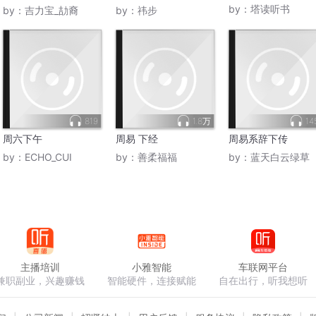
幻想
总裁|AI多播
by：
塔读听书
by：
吉力宝_劼裔
by：
祎步
819
1.8万
14
周六下午
周易 下经
周易系辞下传
by：
ECHO_CUI
by：
善柔福福
by：
蓝天白云绿草
主播培训
小雅智能
车联网平台
兼职副业，兴趣赚钱
智能硬件，连接赋能
自在出行，听我想听