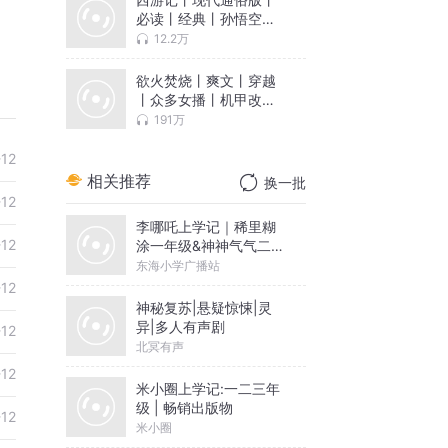
必读丨经典丨孙悟空丨
大闹天宫
12.2万
欲火焚烧丨爽文丨穿越
丨众多女播丨机甲改装
丨多人有声剧
191万
-12
相关推荐
换一批
-12
李哪吒上学记｜稀里糊
-12
涂一年级&神神气气二年
级
东海小学广播站
-12
神秘复苏|悬疑惊悚|灵
异|多人有声剧
-12
北冥有声
-12
米小圈上学记:一二三年
级 | 畅销出版物
-12
米小圈