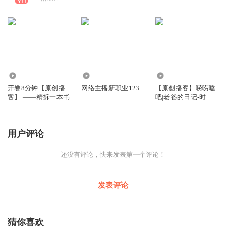
7850
1386
2.53万
开卷8分钟【原创播
网络主播新职业123
【原创播客】唠唠嗑
客】 ——精拆一本书
吧|老爸的日记-时间
都去哪儿了？
用户评论
还没有评论，快来发表第一个评论！
发表评论
猜你喜欢