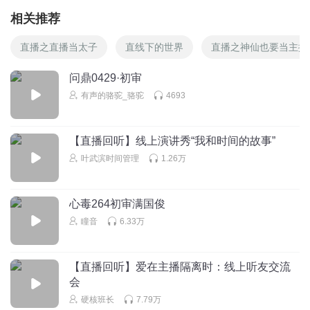
相关推荐
直播之直播当太子
直线下的世界
直播之神仙也要当主播
问鼎0429·初审
有声的骆驼_骆驼
4693
【直播回听】线上演讲秀“我和时间的故事”
叶武滨时间管理
1.26万
心毒264初审满国俊
瞳音
6.33万
【直播回听】爱在主播隔离时：线上听友交流
会
硬核班长
7.79万