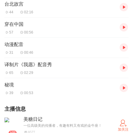
台北故宫
44
02:16
穿在中国
57
00:56
动漫配音
31
00:46
译制片《我愿》配音秀
65
02:29
秘境
39
00:53
主播信息
美糖日记
一位高级美的传播者，有趣有料又有戏的金牛座！
加关注
9577