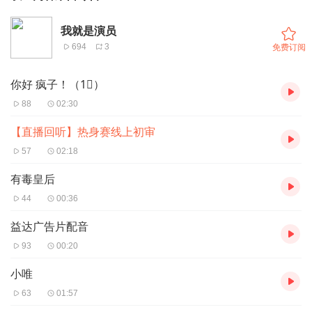
我就是演员
694
3
免费订阅
你好 疯子！（1⃣️）
88
02:30
【直播回听】热身赛线上初审
57
02:18
有毒皇后
44
00:36
益达广告片配音
93
00:20
小唯
63
01:57