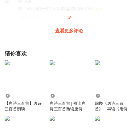
啾儿啪
哇～你们这合作的可以哇
别喝醉了哈
回复
2023-03-15
1
查看更多评论
沧海夜明_优一剧社
回复 @
啾儿啪
:
我觉得也挺好的
莹我从
猜你喜欢
这个原声不错
回复
2022-12-10
1
沧海夜明_优一剧社
回复 @
莹我从
:
我也觉得这个很不错
42.91万
1.06万
1.29万
猫眼探长
【唐诗三百首】唐诗
唐诗三百首 | 熟读唐
回顾《唐诗三百
声音选的真好
三百首朗读
诗三百首熟读唐诗三
首》，再读《唐诗三
百首 不会吟诗也会不
百首》
回复
2022-12-11
1
会吟诗也会吟
沧海夜明_优一剧社
回复 @
猫眼探长
:
伙伴后期做的好