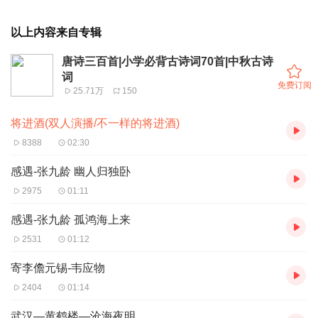
以上内容来自专辑
唐诗三百首|小学必背古诗词70首|中秋古诗
词
免费订阅
25.71万
150
将进酒(双人演播/不一样的将进酒)
8388
02:30
感遇-张九龄 幽人归独卧
2975
01:11
感遇-张九龄 孤鸿海上来
2531
01:12
寄李儋元锡-韦应物
2404
01:14
武汉—黄鹤楼—沧海夜明