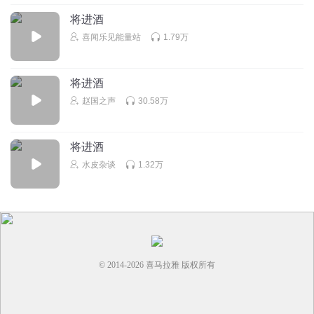
将进酒
天涯路66
喜闻乐见能量站
1.79万
好，特别好！
回复
2022-12-10
0
将进酒
赵国之声
30.58万
将进酒
水皮杂谈
1.32万
© 2014-
2026
喜马拉雅 版权所有