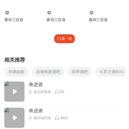
天涯梦157
3.97万
5052
1.37万
精彩
唐诗三百首
唐诗三百首
唐诗三百首
回复
2022-12-12
1
沧海夜明_优一剧社
回复 @
天涯梦157
:
换一批
春暖oo花开
相关推荐
精彩，诵得很棒！👍👍👍
回复
2022-12-11
1
剑酒如歌
后海有家酒吧
异界酒吧
斗罗之酒剑斗罗
沧海夜明_优一剧社
回复 @
春暖oo花开
:
感谢感谢！
将进酒
奋力的老虎
65
沧海夜明_优一剧社
求关注，求月票，求订阅好评，求收听完播，求点赞评论！
将进酒
感谢各位友友的支持！
陈吓啦吓啦
4962
回复
2022-12-25
0