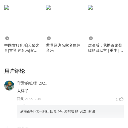
86.35万
128.67万
9.79万
中国古典音乐|天籁之
世界经典名家名曲纯
虐渣后，我携百鬼登
音|古琴|纯音乐|背景
音乐
临轮回狱主 | 重生 |
音乐
阴阳眼 | 古代情缘 |
多播
用户评论
守爱的狐狸_2021
太棒了
回复
2022-12-10
1
沧海夜明_优一剧社
回复 @
守爱的狐狸_2021
:
谢谢