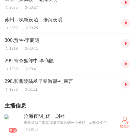
2635
00:37
苏州—枫桥夜泊—沧海夜明
2353
00:25
300.贾生-李商隐
1319
00:41
299.寄令狐郎中-李商隐
1280
00:41
298.和晋陵陆丞早春游望-杜审言
1276
01:11
主播信息
沧海夜明_优一剧社
来喜马做主播是我坚持最久的一个爱好，从听众变主播，辛苦，没钱赚，但乐在其中，只为一个喜欢！
加关注
3.01万