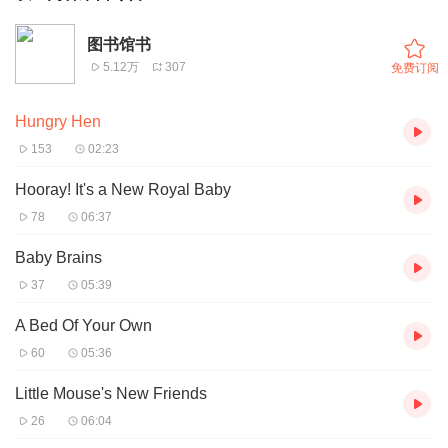
图书馆书
5.12万
307
免费订阅
Hungry Hen
153
02:23
Hooray! It's a New Royal Baby
78
06:37
Baby Brains
37
05:39
A Bed Of Your Own
60
05:36
Little Mouse's New Friends
26
06:04