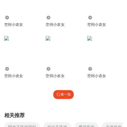
597
14.76万
38.28万
空间小农女
空间小农女
空间小农女
1656
2504
55.04万
空间小农女
空间小农女
空间小农女
换一批
相关推荐
阳光下殊途同归
妖仙不殊途
魔武殊途
天道殊途