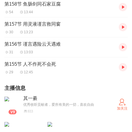
第158节 鱼肠剑同石家豆腐
54
13:44
第157节 用灵液谨言救同窗
30
13:23
第156节 谨言遇险云天遇难
31
13:03
第155节 人不作死不会死
29
12:45
主播信息
其一綦
优秀收听贡献者，爱所有美的一切，喜欢自由
加关注
933