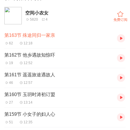
空间小农女
5820
4
免费订阅
第163节 殊途同归一家亲
62
12:18
第162节 他乡遇故知惊吓
19
12:52
第161节 遥遥旅途遇故人
46
12:57
第160节 玉玥时涛初订盟
27
13:14
第159节 小女子的妇人心
51
12:35