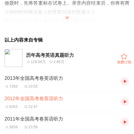
做题时，先将答案标在试卷上。录音内容结束后，你将有两
分钟的时间将试卷上的答案转涂到答题卡上。
第一节 (共5小题；每小题1.5分，满分7.5分)
听下面5段对话。每段对话后有一个小题，从题中所给
的A、B、C三个选项中选出最佳选项。听完每段对话后，你
以上内容来自专辑
都有10秒钟的时间来回答有关小题和阅读下一小题。每段对
历年高考英语真题听力
话仅读一遍。
128.06万
2.86万
免费订阅
例：How much is the shirt?
A. £19.15. B. £9.18. C. £9.15.
2013年全国高考卷英语听力
答案是C。
7293
23:55
2012年全国高考卷英语听力
1. Where does this conversation probably take place?
6353
22:47
A．In a bookstore.
B. In a classroom.
2011年全国高考卷英语听力
C. In a library.
5659
23:58