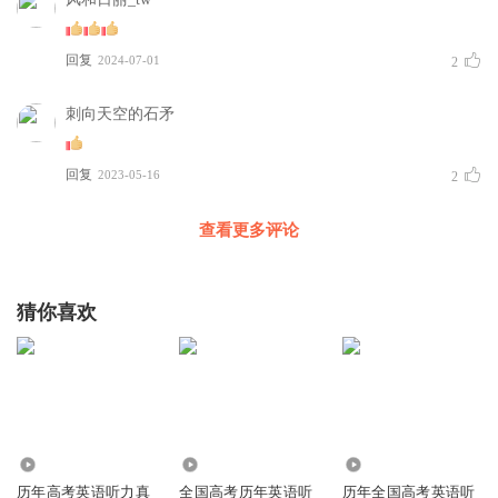
A. Just so-so.
B. Quite satisfactory.
回复
2024-07-01
2
C. A bit disappointing.
9. What was the 15% on the bill paid for?
刺向天空的石矛
A. The food.
B. The drinks.
回复
2023-05-16
2
C. The service.
查看更多评论
听第8段材料，回答第I0至12题。
10. Why is the man at the shop?
A. To order a camera for his wife.
猜你喜欢
B. To have a camera repaired.
C. To get a camera changed.
11. What colour does the man want?
A. Pink. B. Black. C. Orange.
7889
36.69万
1.82万
12. What will the man do afterwards?
历年高考英语听力真
全国高考历年英语听
历年全国高考英语听