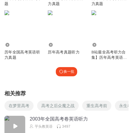
A. Make a phone call.
题
力真题
力真题
B. Wait until further notice.
C. Come again the next day.
听第9段材料，回答第13至16题。
13. What would Joe probably do during the Thanksgiving
1745
8.80万
2495
holiday?
历年全国高考英语听
历年高考真题听力
B站最全高考听力合
A. Go to a play.
力真题
集】历年高考英语听
力真题
B. Stay at home.
换一批
C. Visit Kingston.
14. What is Ariel going to do in Toronto?
A. Attend a party.
相关推荐
B. Meet her aunt.
在梦里高考
高考之后众魔之战
重生高考前
永生考
C. See a car show.
I5. Why is Ariel in a hurry to leave?
2003年全国高考卷英语听力
A. To call up Betty.
芋头教英语
3497