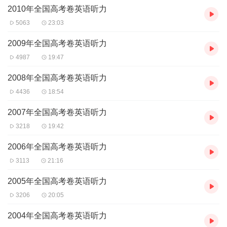
2. At what time will the film begin?
2010年全国高考卷英语听力
A. 7:20. B. 7:15. C. 7:00.
5063
23:03
3. What are the two speakers mainly talking about?
2009年全国高考卷英语听力
A. Their friend Jane.
4987
19:47
B. A weekend trip.
2008年全国高考卷英语听力
C. A radio programme.
4436
18:54
4. What will the woman probably do?
A. Catch a train.
2007年全国高考卷英语听力
B. See the man off.
3218
19:42
C. Go shopping.
2006年全国高考卷英语听力
5. Why did the woman apologize?
3113
21:16
A. She made a late delivery.
2005年全国高考卷英语听力
B. She went to the wrong place.
3206
20:05
C. She couldn't take the cake back.
2004年全国高考卷英语听力
第二节 (共15小题，每小题1.5分，满分22.5分)