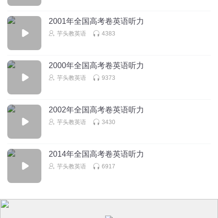
B. To buy some DVDs.
C. To pick up Daniel.
2001年全国高考卷英语听力
16. What might be the relationship between the speakers?
芋头教英语
4383
A. Classmates.
B. Fellow workers.
2000年全国高考卷英语听力
C. Guide and tourist.
芋头教英语
9373
听第10段材料，回答第17至20题。
17. Where does Thomas Manning work?
2002年全国高考卷英语听力
A. In the Guinness Company.
芋头教英语
3430
B. At a radio station.
C. In a museum.
2014年全国高考卷英语听力
18. Where did the idea of a book of records come from?
芋头教英语
6917
A. A bird-shooting trip.
B. A visit to Europe.
C. A television talk show.