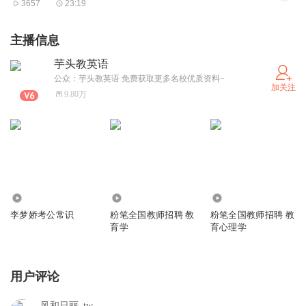
3657
23:19
听下面5段对话或独白。
每段对话或独白后有几个小
主播信息
题，从题中所给的A、B、C三个选项中选出最佳选项。
听每
段对话或独白前，你将有时间阅读各个小题，每小题5秒
芋头教英语
公众：芋头教英语 免费获取更多名校优质资料~
钟；
听完后，各小题将给出5秒钟的作答时间。
每段对话或
加关注
9.80万
独白读两遍。
听第6段材料，回答第6、7题。
6. Whose CD is broken?
A. Kathy’s. B. Mum’s. C. Jack’s.
7. What does the boy promise to do for the girl?
123.73万
1.18万
1.38万
A. Buy her a new CD.
李梦娇考公常识
粉笔全国教师招聘 教
粉笔全国教师招聘 教
B. Do some cleaning.
育学
育心理学
C. Give her 10 dollars.
听第7段材料，回答第8、9题。
用户评论
8. What did the man think of the meal?
风和日丽_tw