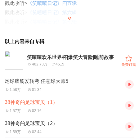
戳此收听>
《笑嘻嘻日记》四五辑
戳此收听>
《笑嘻嘻日记》第六辑
戳此收听>
《笑嘻嘻日记》第七辑
【更新时间】每天17点更新2集
！
【欢迎订阅】
喜欢听我们的专辑，千万别忘了
“订阅”，
方便
以上内容来自专辑
下次找到~
笑嘻嘻欢乐世界杯|爆笑大冒险|睡前故事
在一次机缘巧合中，笑嘻嘻和伙伴们获得了拥有神力的“神
482.73万
4515
免费订阅
奇足球”，这些足球可以变身成为“足球战甲”，帮助他们在天
界世界杯中一路关过斩将，夺回属于天界和他们自己的荣
足球脑筋爱转弯 任意球大师5
誉。
1.58万
01:34
38神奇的足球宝贝（1）
开心小学的快乐大使——笑嘻嘻、侯小急、田心、金豆豆，
1.57万
02:16
这一次又为小朋友们带来了爆笑的世界杯大冒险。
小朋友们，请快乐收听吧！
38神奇的足球宝贝（2）
1.59万
02:44