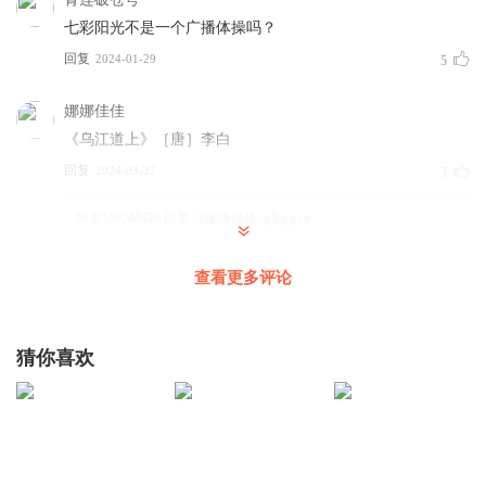
七彩阳光不是一个广播体操吗？
回复
2024-01-29
5
娜娜佳佳
《乌江道上》［唐］李白
回复
2024-03-27
3
听友100248420
回复 @
娜娜佳佳
:
g h g g t n
查看更多评论
reeboktang
爱米小圈的快来拿图
猜你喜欢
回复
2026-02-15
3
wx_k4
找不同👩‍👦‍👦👩‍👦‍👦👩‍👦‍👦👩‍👦‍👦👩‍👦‍👦👩‍👦‍👦👩‍👦‍👦
👩‍👦‍👦👩‍👦‍👦👩‍👦‍👦👩‍👦‍👦👩‍👦‍👦