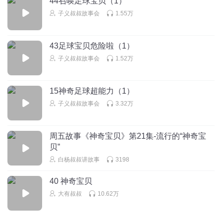
44召唤足球宝贝（1）
我爱听
子义叔叔故事会
1.55万
回复
2022-12-18
1
1583121rtce
回复 @
蜜糖吐司333
:
是啊
43足球宝贝危险啦（1）
子义叔叔故事会
1.52万
1583121rtce
这些问题就是就是你
15神奇足球超能力（1）
子义叔叔故事会
3.32万
回复
2023-03-28
1
冥想中的老蚂蚁
周五故事《神奇宝贝》第21集-流行的“神奇宝
贝”
回复
2023-02-26
白杨叔叔讲故事
3198
1
40 神奇宝贝
1356796tnqo
大有叔叔
10.62万
声音好听好听好听支持你！
回复
2023-02-06
1