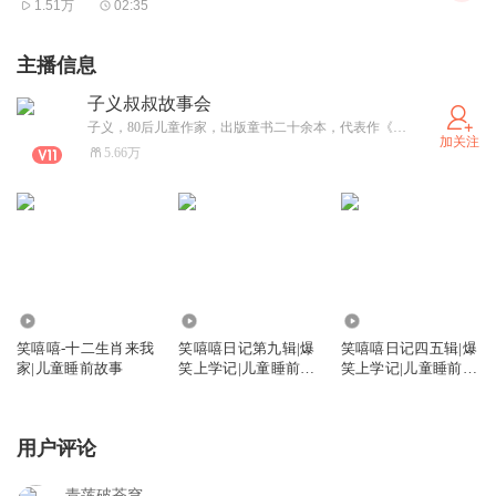
1.51万
02:35
主播信息
子义叔叔故事会
子义，80后儿童作家，出版童书二十余本，代表作《笑嘻嘻日记》、《子义手抄报》。曾受邀在央视直播、人民日报等官方媒体为小朋友们做内容直播，反响热烈。
加关注
5.66万
306.43万
86.11万
823.35万
笑嘻嘻-十二生肖来我
笑嘻嘻日记第九辑|爆
笑嘻嘻日记四五辑|爆
家|儿童睡前故事
笑上学记|儿童睡前故
笑上学记|儿童睡前故
事
事
用户评论
青莲破苍穹