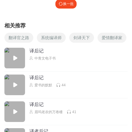
换一批
相关推荐
翻译官之路
系统编译师
剑译天下
爱情翻译家
译后记
中青文电子书
译后记
爱书的默默
44
译后记
眉坞老农的万卷楼
41
译者后记