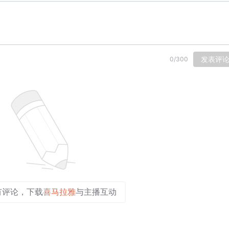
发表评
0
/
300
有评论，下载
喜马拉雅
与主播互动