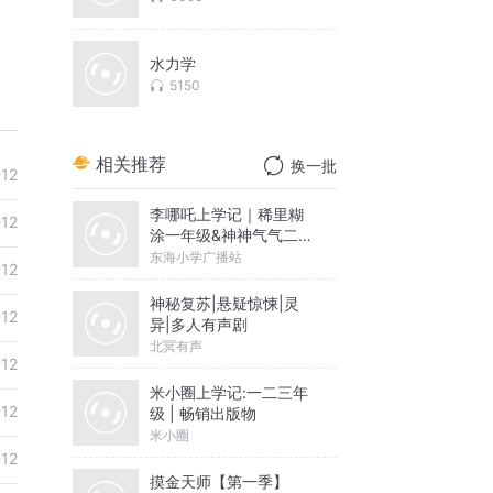
水力学
5150
相关推荐
换一批
-12
李哪吒上学记｜稀里糊
-12
涂一年级&神神气气二年
级
东海小学广播站
-12
神秘复苏|悬疑惊悚|灵
-12
异|多人有声剧
北冥有声
-12
米小圈上学记:一二三年
-12
级 | 畅销出版物
米小圈
-12
摸金天师【第一季】