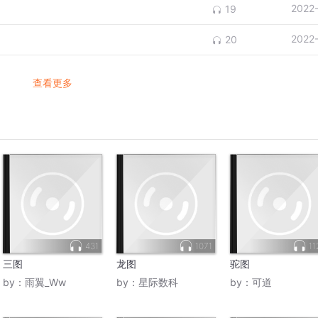
2022
19
2022
20
查看更多
431
1071
11
三图
龙图
驼图
by：
雨翼_Ww
by：
星际数科
by：
可道