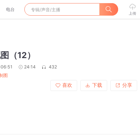
电台
上传
配图（12）
:06:51
24:14
432
制图
喜欢
下载
分享