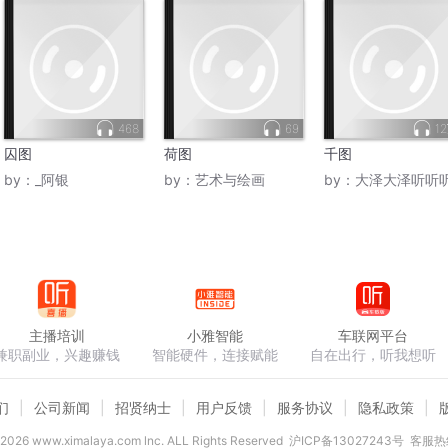
468
69
1
囚图
荷图
千图
by：
_阿银
by：
艺术与绘画
by：
大泽大泽听听
主播培训
小雅智能
车联网平台
兼职副业，兴趣赚钱
智能硬件，连接赋能
自在出行，听我想听
们
公司新闻
招贤纳士
用户反馈
服务协议
隐私政策
2026
www.ximalaya.com lnc. ALL Rights Reserved
沪ICP备13027243号
客服热线