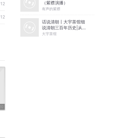
（紫襟演播）
-12
有声的紫襟
-12
话说清朝丨大宇茶馆细
说清朝三百年历史|从努
尔哈赤到末代皇帝溥仪|
大宇茶馆
康熙雍正乾隆
20