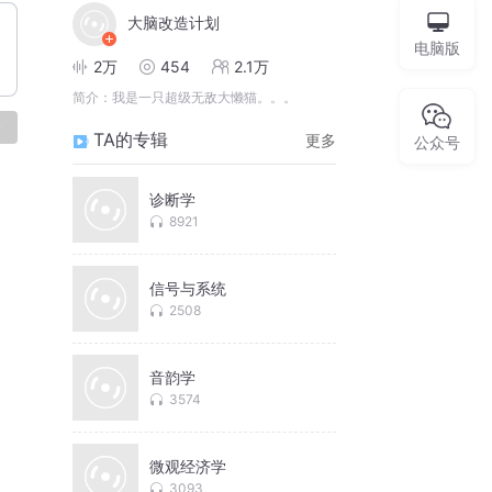
大脑改造计划
电脑版
2万
454
2.1万
简介：
我是一只超级无敌大懒猫。。。
论
TA的专辑
更多
公众号
诊断学
8921
信号与系统
2508
音韵学
3574
微观经济学
3093