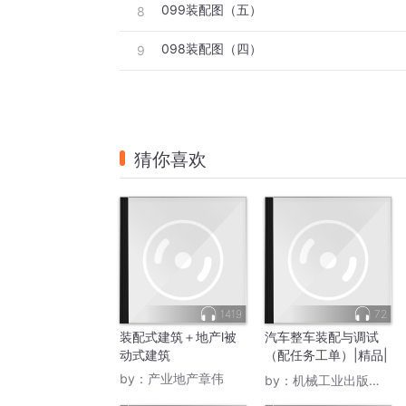
099装配图（五）
8
098装配图（四）
9
猜你喜欢
1419
72
装配式建筑＋地产l被
汽车整车装配与调试
动式建筑
（配任务工单）|精品|
刘竞一，邓璘，汪随
by：
产业地产章伟
by：
机械工业出版社电子书
风 主编|当代文学