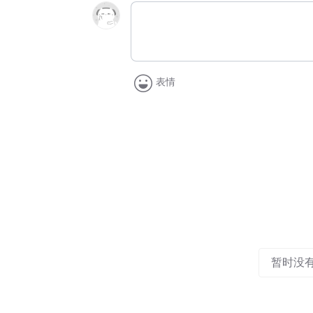
表情
暂时没