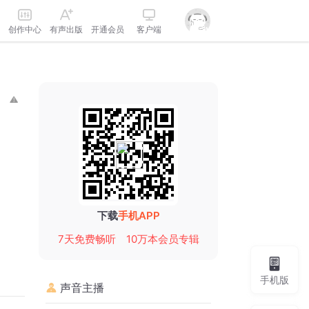
创作中心
有声出版
开通会员
客户端
下载
手机APP
7天免费畅听
10万本会员专辑
手机版
声音主播