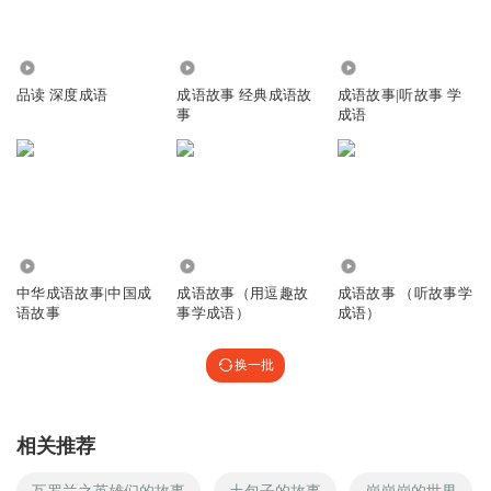
600
3662
8.34万
品读 深度成语
成语故事 经典成语故
成语故事|听故事 学
事
成语
1.24万
1160
1.08万
中华成语故事|中国成
成语故事（用逗趣故
成语故事 （听故事学
语故事
事学成语）
成语）
换一批
相关推荐
瓦罗兰之英雄们的故事
土包子的故事
崩崩崩的世界