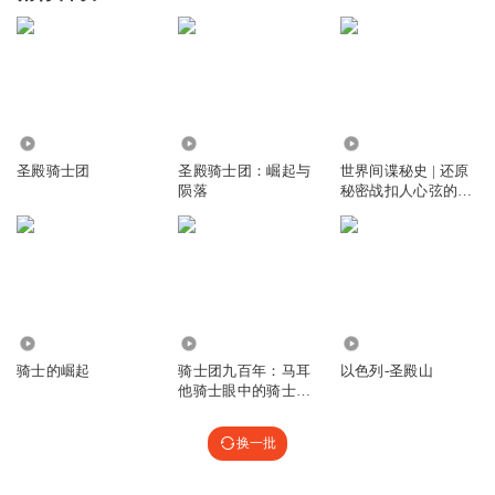
6.37万
7290
4.55万
圣殿骑士团
圣殿骑士团：崛起与
世界间谍秘史 | 还原
陨落
秘密战扣人心弦的情
节 | 聂政刺韩君千年
之谜 亚历山大“弑父
阴谋说” 圣殿骑士团
2.98万
2.58万
1391
骑士的崛起
骑士团九百年：马耳
以色列-圣殿山
他骑士眼中的骑士团
世界
换一批