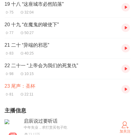
19 十八 “这座城市必然陷落”
75
32:04
20 十九 “在魔鬼的唆使下”
77
50:27
21 二十 “异端的邪恶”
83
40:25
22 二十一 “上帝会为我们的死复仇”
98
10:15
23 尾声：圣杯
81
22:11
主播信息
启辰说过要听话
中年失业，求打赏买包子吃
加关注
23.13万