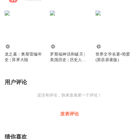
107
1688
3104
龙之墓：奥斯雷编年
罗斯福神话和破灭 |
世界文学名著•简爱
史 | 异界大陆
美国历史 | 历史人物
(英语原著版)
传记
用户评论
还没有评论，快来发表第一个评论！
发表评论
猜你喜欢