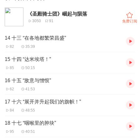
《圣殿骑士团》崛起与陨落
3050
91
免费订阅
14 十三 “在各地都繁荣昌盛”
82
35:39
15 十四 “达米埃塔！”
85
50:15
16 十五 “敌意与憎恨”
62
41:53
17 十六 “展开并升起我们的旗帜！”
84
48:55
18 十七 “咽喉里的肿块”
95
40:51