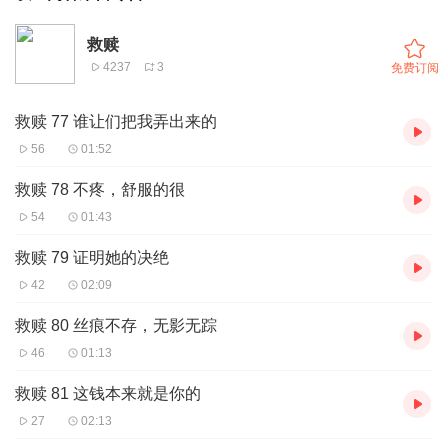
救赎
4237
3
免费订阅
救赎 77 谁让们把我弄出来的
56
01:52
救赎 78 不疼，舒服的很
54
01:43
救赎 79 证明她的决绝
42
02:09
救赎 80 丝痕不存，无影无踪
46
01:13
救赎 81 这钱本来就是你的
27
02:13