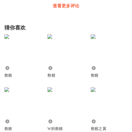
查看更多评论
猜你喜欢
2.23万
1327
197
救赎
救赎
救赎
308.43万
616
1.18万
救赎
W的救赎
救赎之翼