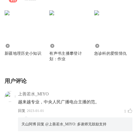
39
679
4724
新疆地理历史小知识
有声书主播攀登计
急诊科的爱恨情仇
划：作业
用户评论
上善若水_MIYO
越来越专业，中央人民广播电台主播的范。
回复
2023-01-01
1
天山阿博
回复 @
上善若水_MIYO
:
多谢师兄鼓励支持