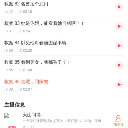
救赎 82 名誉顶个屁用
42
02:16
救赎 83 她是你妈，能看着她当猪啊？！
31
02:41
救赎 84 以免他对春丽图谋不轨
39
03:20
救赎 85 看到美女，魂都丢了？！
55
01:40
救赎 86 走吧，回家去
38
02:07
主播信息
天山阿博
一个爱好播音诵读的好朋友，爱好读书、旅游、美食、音乐、影视、体育。喜欢生活，生活才会喜欢你。明心见性，上善若水。
加关注
5333