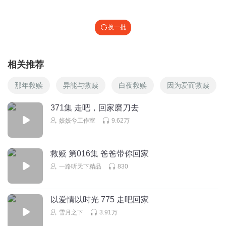
换一批
相关推荐
那年救赎
异能与救赎
白夜救赎
因为爱而救赎
371集 走吧，回家磨刀去
姣姣兮工作室
9.62万
救赎 第016集 爸爸带你回家
一路听天下精品
830
以爱情以时光 775 走吧回家
雪月之下
3.91万