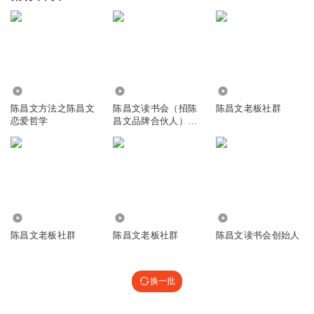
364
6133
1.27万
陈昌文方法之陈昌文
陈昌文读书会（招陈
陈昌文老板社群
恋爱哲学
昌文品牌合伙人）
QXLS6789
201.37万
27.92万
3769
陈昌文老板社群
陈昌文老板社群
陈昌文读书会创始人
换一批