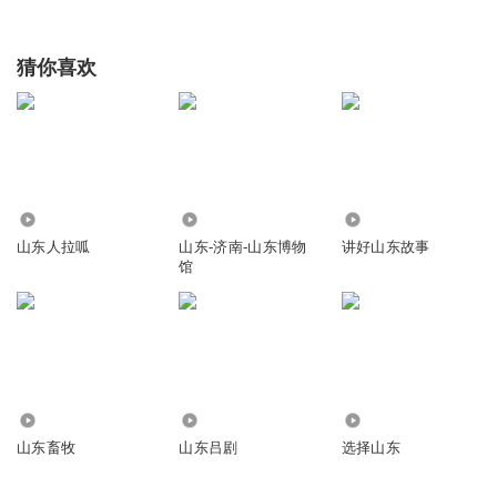
猜你喜欢
961
2.83万
1.42万
山东人拉呱
山东-济南-山东博物
讲好山东故事
馆
25.35万
5.22万
36.14万
山东畜牧
山东吕剧
选择山东