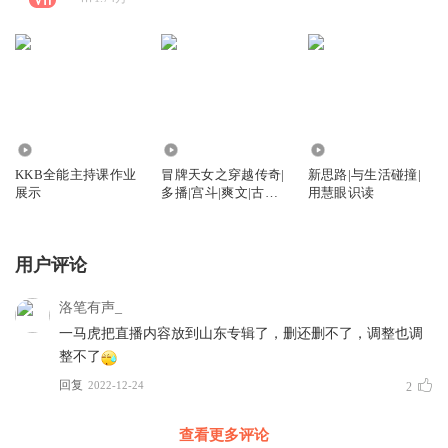
1574
6109
2.31万
KKB全能主持课作业
冒牌天女之穿越传奇|
新思路|与生活碰撞|
展示
多播|宫斗|爽文|古言|
用慧眼识读
穿越|王妃
用户评论
洛笔有声_
一马虎把直播内容放到山东专辑了，删还删不了，调整也调
整不了
回复
2022-12-24
2
查看更多评论