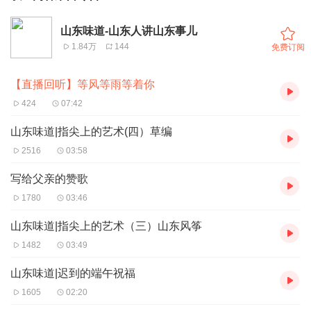
山东味道-山东人讲山东事儿
1.84万
144
免费订阅
【直播回听】等风等雨等着你
424
07:42
山东味道|指尖上的艺术(四）草编
2516
03:58
写给父亲的赞歌
1780
03:46
山东味道|指尖上的艺术（三）山东风筝
1482
03:49
山东味道|迟到的端午祝福
1605
02:20