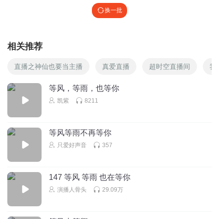
换一批
相关推荐
直播之神仙也要当主播
真爱直播
超时空直播间
我
等风，等雨，也等你
凯紫
8211
等风等雨不再等你
只爱好声音
357
147 等风 等雨 也在等你
演播人骨头
29.09万