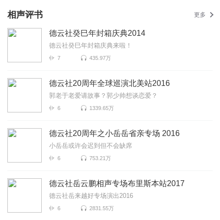
相声评书
更多
德云社癸巳年封箱庆典2014
德云社癸巳年封箱庆典来啦！
7
435.97万
德云社20周年全球巡演北美站2016
郭老于老爱请故事？郭少帅想谈恋爱？
6
1339.65万
德云社20周年之小岳岳省亲专场 2016
小岳岳或许会迟到但不会缺席
6
753.21万
德云社岳云鹏相声专场布里斯本站2017
德云社岳来越好专场演出2016
6
2831.55万