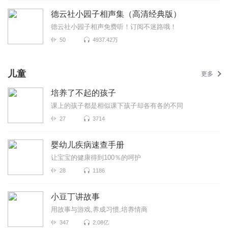
德云社小园子相声集（高清经典版）
德云社小园子相声免费听！订阅不迷路哦！
50
4937.42万
儿童
更多
培养了不起的孩子
课上的孩子都是相似课下孩子却各有各的不同
27
3714
婴幼儿疾病速查手册
让宝宝的健康得到100％的呵护
28
1186
小豆丁讲故事
用故事与游戏,养成习惯,培养情商
347
2.08亿