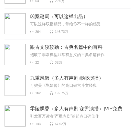
64
2.80万
凶案谜局（可以这样出品）
可以这样双播精品，带给你不一样的感受
264
146.73万
跟古文较较劲：古典名篇中的百科
选取了非常典型非常有意义的古典名篇佳作
22
3255
九重凤阙（多人有声剧|缈缈演播）
可媲美《甄嬛传》的高口碑宫斗文经典
162
192.75万
零陵飘香（多人有声剧|寐尹演播）|VIP免费
引发百万读者“严重内伤”的起点口碑佳作
143
67.02万