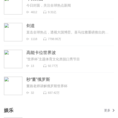
今日封面，关注全球热点新闻
4612
9.31亿
剑道
直击全球热点，透视大国博弈。喜马拉雅重磅推出的国际热点时评节目，由《环球时报》执行副主编李剑主讲...
1118
7798.95万
高能卡位世界波
“世界杯”主题体育文化类脱口秀节目
13
92.77万
秒“董”俄罗斯
董路老师讲解俄罗斯世界杯
32
837.42万
娱乐
更多