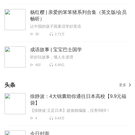
杨红樱 | 亲爱的笨笨猪系列合集（英文版/会员
畅听）
让中国的孩子因童话学好英语
30
2.71万
成语故事 | 宝宝巴士国学
听好玩故事，懂人生道理
402
6.95亿
头条
更多
徐静波：4大锦囊助你通往日本高校【9.9元福
袋】
【徐静波·立足日本】超值精编版，仅售9块9！
4
9.64万
今日封面