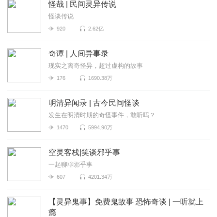
怪哉 | 民间灵异传说
怪谈传说
920
2.62亿
奇谭 | 人间异事录
现实之离奇怪异，超过虚构的故事
176
1690.38万
明清异闻录 | 古今民间怪谈
发生在明清时期的奇怪事件，敢听吗？
1470
5994.90万
空灵客栈|笑谈邪乎事
一起聊聊邪乎事
607
4201.34万
【灵异鬼事】免费鬼故事 恐怖奇谈 | 一听就上
瘾