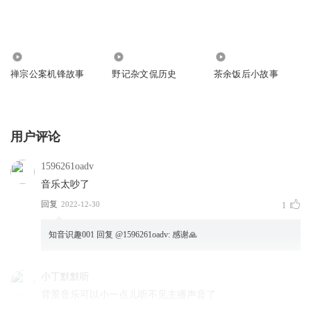
19.84万
35.68万
1114.21万
禅宗公案机锋故事
野记杂文侃历史
茶余饭后小故事
用户评论
1596261oadv
音乐太吵了
回复
2022-12-30
1
知音识趣001
回复 @
1596261oadv
:
感谢🙏
小丁默默听
背景音乐可以小一点儿听不见主播声音了