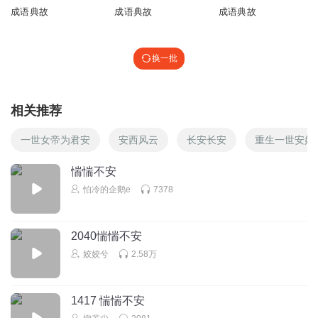
成语典故
成语典故
成语典故
换一批
相关推荐
一世女帝为君安
安西风云
长安长安
重生一世安好
惴惴不安
怕冷的企鹅e
7378
2040惴惴不安
姣姣兮
2.58万
1417 惴惴不安