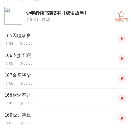
少年必读书第2本《成语故事》
8703
15
免费订阅
165因噎废食
34
01:07
166应接不暇
66
00:28
167余音绕梁
68
00:31
168欲速不达
45
01:00
169枕戈待旦
63
00:31