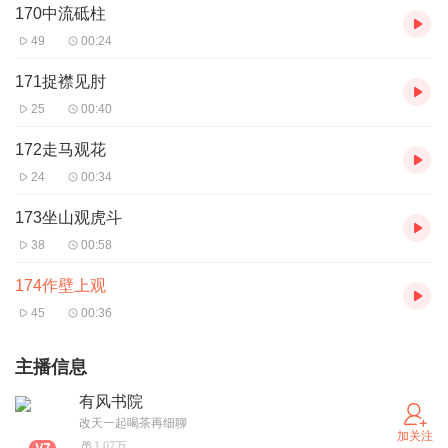
170中流砥柱
49
00:24
171捉襟见肘
25
00:40
172走马观花
24
00:34
173坐山观虎斗
38
00:58
174作壁上观
45
00:36
主播信息
有风书院
改天一起喝茶再细聊
加关注
1.07万