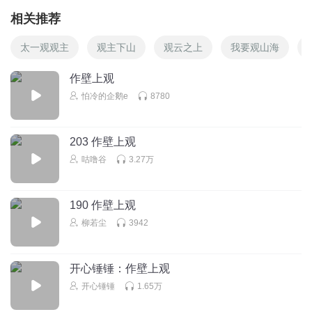
相关推荐
太一观观主
观主下山
观云之上
我要观山海
作壁上观
怕冷的企鹅e
8780
203 作壁上观
咕噜谷
3.27万
190 作壁上观
柳若尘
3942
开心锤锤：作壁上观
开心锤锤
1.65万