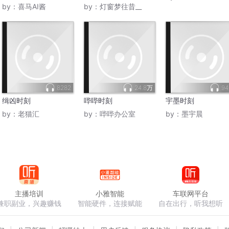
by：
喜马AI酱
by：
灯窗梦往昔__
8282
24.8万
94
缉凶时刻
哔哔时刻
宇墨时刻
by：
老猫汇
by：
哔哔办公室
by：
墨宇晨
主播培训
小雅智能
车联网平台
兼职副业，兴趣赚钱
智能硬件，连接赋能
自在出行，听我想听