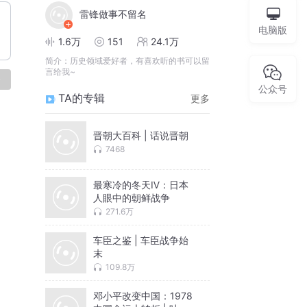
雷锋做事不留名
电脑版
1.6万
151
24.1万
简介：
历史领域爱好者，有喜欢听的书可以留
言给我~
论
公众号
TA的专辑
更多
晋朝大百科 | 话说晋朝
7468
最寒冷的冬天Ⅳ：日本
人眼中的朝鲜战争
271.6万
车臣之鉴 | 车臣战争始
末
109.8万
邓小平改变中国：1978