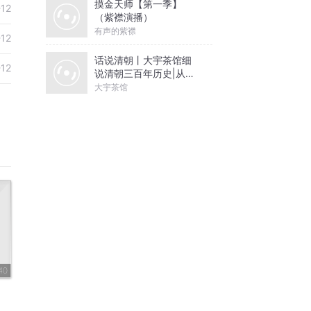
摸金天师【第一季】
-12
（紫襟演播）
有声的紫襟
-12
话说清朝丨大宇茶馆细
-12
说清朝三百年历史|从努
尔哈赤到末代皇帝溥仪|
大宇茶馆
康熙雍正乾隆
40