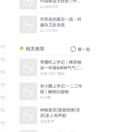
中国命运大转折 | 叶永
烈
806.9万
许世友的最后一战：对
越自卫反击战
312.8万
-12
相关推荐
换一批
-12
李哪吒上学记｜稀里糊
涂一年级&神神气气二年
-12
级
东海小学广播站
-12
米小圈上学记:一二三年
级 | 畅销出版物
-12
米小圈
神秘复苏|悬疑惊悚|灵
-12
异|多人有声剧
北冥有声
-12