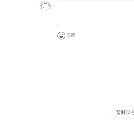
表情
暂时没