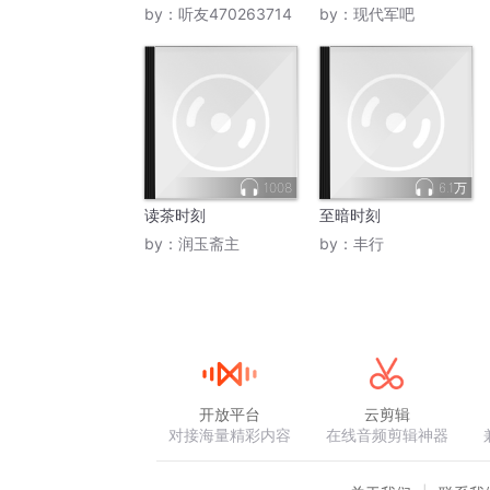
by：
听友470263714
by：
现代军吧
1008
6.1万
读茶时刻
至暗时刻
by：
润玉斋主
by：
丰行
开放平台
云剪辑
对接海量精彩内容
在线音频剪辑神器