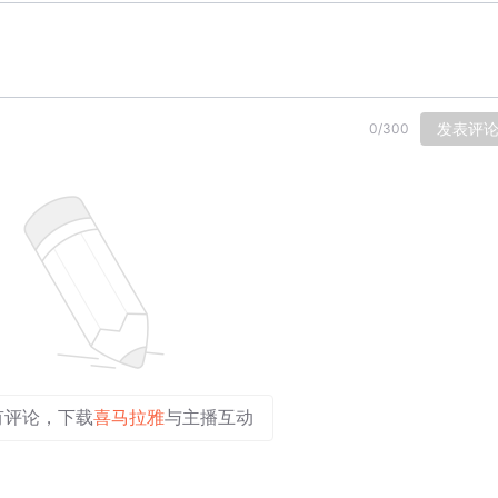
发表评
0
/
300
有评论，下载
喜马拉雅
与主播互动