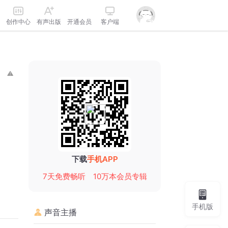
创作中心
有声出版
开通会员
客户端
下载
手机APP
7天免费畅听
10万本会员专辑
手机版
声音主播