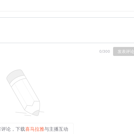
发表评
0
/
300
有评论，下载
喜马拉雅
与主播互动