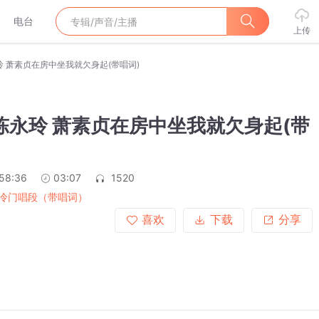
电台
上传
玲 萧素贞在房中坐我就欠身起(带唱词)
陈永玲 萧素贞在房中坐我就欠身起(带
:58:36
03:07
1520
冷门唱段（带唱词）
喜欢
下载
分享