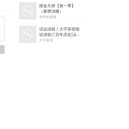
摸金天师【第一季】
（紫襟演播）
有声的紫襟
话说清朝丨大宇茶馆细
说清朝三百年历史|从努
尔哈赤到末代皇帝溥仪|
大宇茶馆
康熙雍正乾隆
论