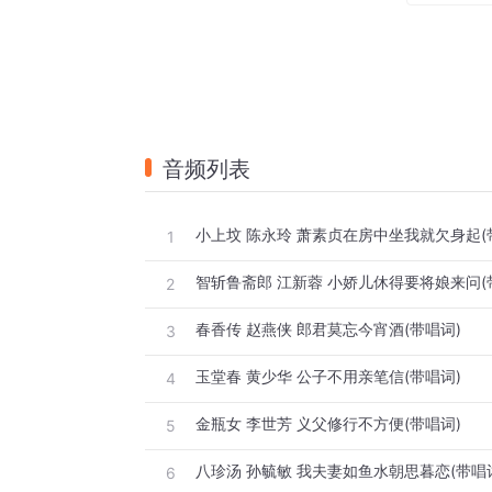
音频列表
小上坟 陈永玲 萧素贞在房中坐我就欠身起(
1
智斩鲁斋郎 江新蓉 小娇儿休得要将娘来问(
2
春香传 赵燕侠 郎君莫忘今宵酒(带唱词)
3
玉堂春 黄少华 公子不用亲笔信(带唱词)
4
金瓶女 李世芳 义父修行不方便(带唱词)
5
八珍汤 孙毓敏 我夫妻如鱼水朝思暮恋(带唱
6