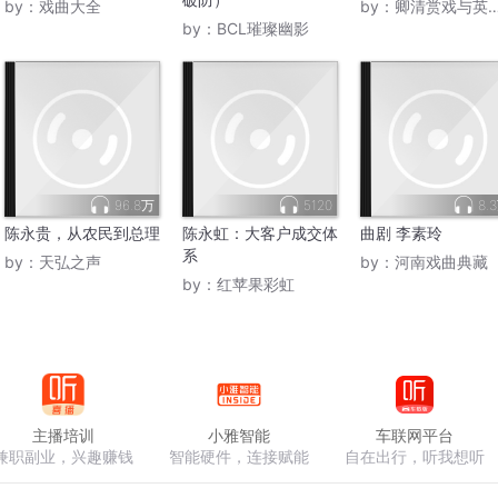
by：
戏曲大全
by：
卿清赏戏与英语教学
by：
BCL璀璨幽影
96.8万
5120
8.
陈永贵，从农民到总理
陈永虹：大客户成交体
曲剧 李素玲
系
by：
天弘之声
by：
河南戏曲典藏
by：
红苹果彩虹
主播培训
小雅智能
车联网平台
兼职副业，兴趣赚钱
智能硬件，连接赋能
自在出行，听我想听