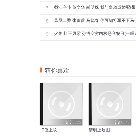
截江夺斗 董文华 尚明珠 我与皇叔成婚配(带
7
凤凰二乔 张蕾蕾 马晓春 你可知将军不下马(
8
火焰山 王凤霞 孙悟空穷凶极恶容貌丑(带唱
9
猜你喜欢
2225
6343
打侄上坟
清明上坟图