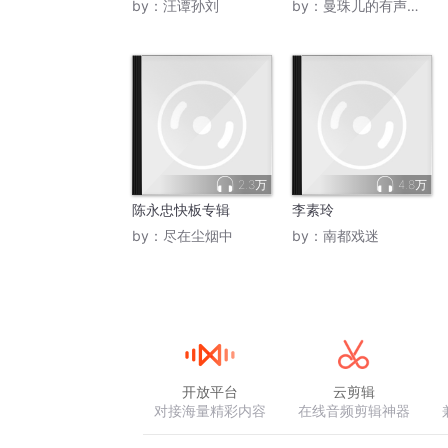
by：
汪谭孙刘
by：
曼珠儿的有声故事
2.3万
4.8万
陈永忠快板专辑
李素玲
by：
尽在尘烟中
by：
南都戏迷
开放平台
云剪辑
对接海量精彩内容
在线音频剪辑神器