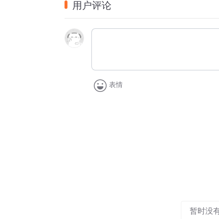
用户评论
哭坏了贤妻女裙钗
贤惠的五娘她遭马踏
到后来五雷轰顶是那蔡伯喈
正走中间我来的快
来到了刘家新坟台
坟前放下了千张纸
表情
公公婆婆哭起来
暂时没