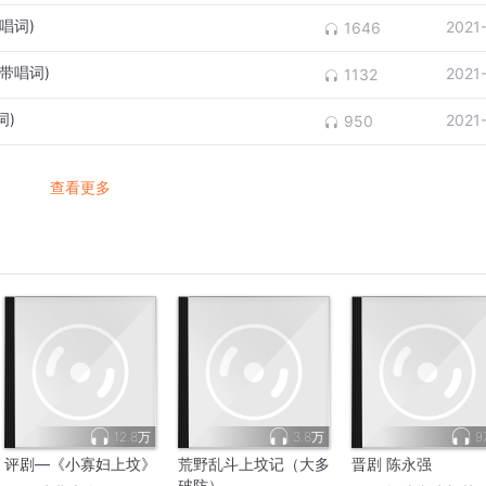
唱词)
2021
1646
带唱词)
2021
1132
词)
2021
950
查看更多
12.8万
3.8万
9
评剧—《小寡妇上坟》
荒野乱斗上坟记（大多
晋剧 陈永强
破防）