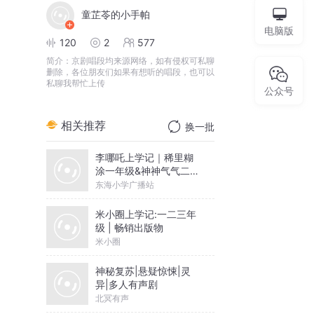
童芷苓的小手帕
电脑版
120
2
577
简介：
京剧唱段均来源网络，如有侵权可私聊
删除，各位朋友们如果有想听的唱段，也可以
私聊我帮忙上传
公众号
相关推荐
换一批
李哪吒上学记｜稀里糊
涂一年级&神神气气二年
级
东海小学广播站
米小圈上学记:一二三年
级 | 畅销出版物
米小圈
神秘复苏|悬疑惊悚|灵
异|多人有声剧
北冥有声