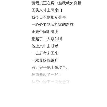
萧素贞正在房中坐我就欠身起
回头来带上两扇门
我今日不到那别处去
一心心要到我刘家的新坟
正走中间泪满腮
想起了古人蔡伯喈
他上京中去赶考
一去赶考未回来
一双爹娘冻饿死
有五娘子抱土垒坟台。
坟前垒起了三尺土
从空中降下一面琵琶来
身背琵琶描容像
一心心上京找夫来
找到京中他不相认