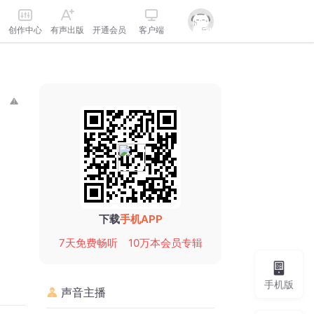
创作中心
有声出版
开通会员
客户端
下载
手机APP
7天免费畅听
10万本会员专辑
手机版
声音主播