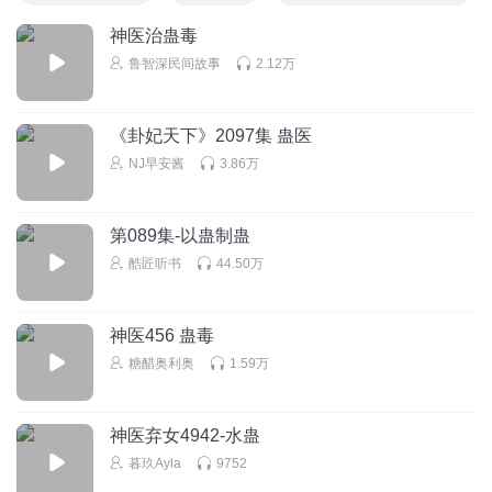
神医治蛊毒
鲁智深民间故事
2.12万
《卦妃天下》2097集 蛊医
NJ早安酱
3.86万
第089集-以蛊制蛊
酷匠听书
44.50万
神医456 蛊毒
糖醋奥利奥
1.59万
神医弃女4942-水蛊
暮玖Ayla
9752