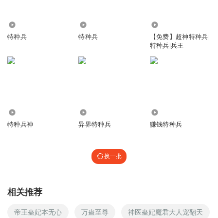
108.16万
2.17万
1.23万
特种兵
特种兵
【免费】超神特种兵|
特种兵|兵王
366.15万
5219
697
特种兵神
异界特种兵
赚钱特种兵
换一批
相关推荐
帝王蛊妃本无心
万蛊至尊
神医蛊妃魔君大人宠翻天