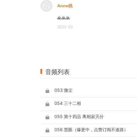
Anne桃
🙏🙏🙏
2023-02
音频列表
053 微尘
054 三十二相
055 第十四品 离相寂灭分
056 慧眼（爆更中，点赞订阅不迷路）