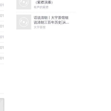
（紫襟演播）
01
有声的紫襟
01
话说清朝丨大宇茶馆细
说清朝三百年历史|从努
01
尔哈赤到末代皇帝溥仪|
大宇茶馆
康熙雍正乾隆
01
01
01