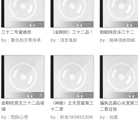
275
3965
1.
三十二号避难所
《金刚经》三十二品！
助眠纯音乐三十二
by：
重生的天尊传承
by：
清音逸影
by：
格林强效助眠
2.6万
1239
1
金刚经原文三十二品读
《神曲》之天堂篇第三
偏执总裁心尖宠第
诵
十二章
二章过份
by：
照阳心理
by：
听友190855306
by：
知粟