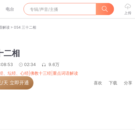
电台
上传
>
语解读
054 三十二相
三十二相
:08:53
02:34
9.6万
经、坛经、心经|佛教十三经|重点词语解读
元/天 立即开通
喜欢
下载
分享