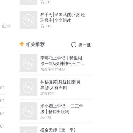
112
独手丐|民国武侠小说|还
珠楼主|全文朗读
119
赞
相关推荐
换一批
李哪吒上学记｜稀里糊
涂一年级&神神气气二年
级
东海小学广播站
神秘复苏|悬疑惊悚|灵
异|多人有声剧
01
北冥有声
01
米小圈上学记:一二三年
级 | 畅销出版物
01
米小圈
01
摸金天师【第一季】