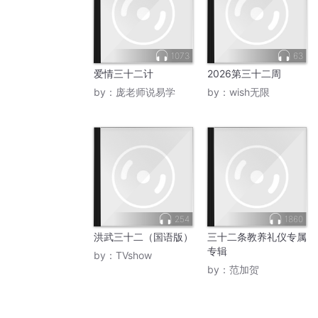
1073
63
爱情三十二计
2026第三十二周
by：
庞老师说易学
by：
wish无限
254
1860
洪武三十二（国语版）
三十二条教养礼仪专属
专辑
by：
TVshow
by：
范加贺