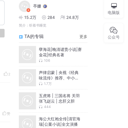
亭姗
电脑版
15.2万
284
24.8万
简介：
听着书睡觉
论
TA的专辑
更多
公众号
孽海花|晚清谴责小说|赛
金花|经典名著
106
声律启蒙 | 央视《经典
2
咏流传》推荐、中小学
重点阅读书目
1.7万
五虎将 | 三国名将 关羽
张飞赵云 | 忠肝义胆
444
赞
海公大红袍全传|清官海
瑞|公案小说|全文演播