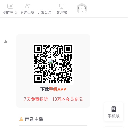
创作中心
有声出版
开通会员
客户端
下载
手机APP
7天免费畅听
10万本会员专辑
手机版
声音主播