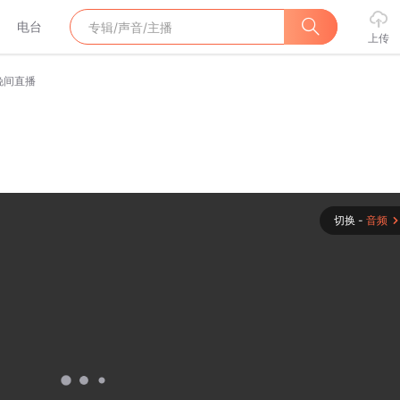
电台
上传
3晚间直播
切换 -
音频