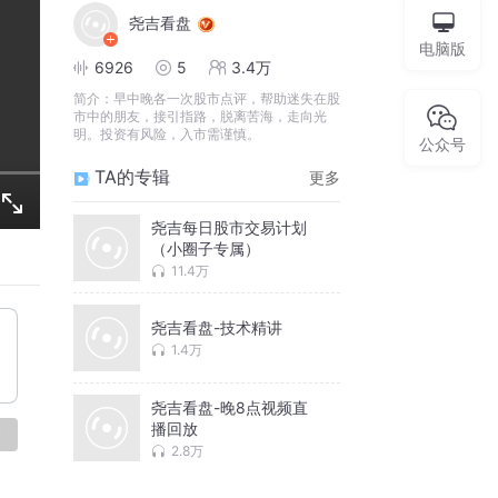
尧吉看盘
电脑版
6926
5
3.4万
简介：
早中晚各一次股市点评，帮助迷失在股
市中的朋友，接引指路，脱离苦海，走向光
明。投资有风险，入市需谨慎。
公众号
TA的专辑
更多
尧吉每日股市交易计划
（小圈子专属）
11.4万
尧吉看盘-技术精讲
1.4万
尧吉看盘-晚8点视频直
播回放
论
2.8万