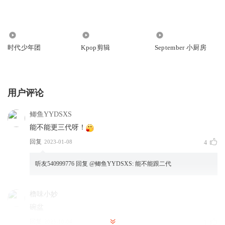
170.18万
8430
37.23万
时代少年团
Kpop剪辑
September 小厨房
用户评论
鲫鱼YYDSXS
能不能更三代呀！
回复
2023-01-08
4
听友540999776
回复 @
鲫鱼YYDSXS
:
能不能跟二代
橹味小妙
碗盆
回复
2025-10-04
1