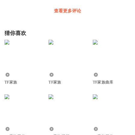
查看更多评论
孽缘_从烟
海螺.芝士.气球们交友吗？
回复
2023-04-23
1
猜你喜欢
懒妮本妮
不行，我干活可能得先笑完才行
回复
2025-01-07
0
4.86万
63.75万
4.63万
TF家族
TF家族
TF家族曲库
1.13万
9689
11.14万