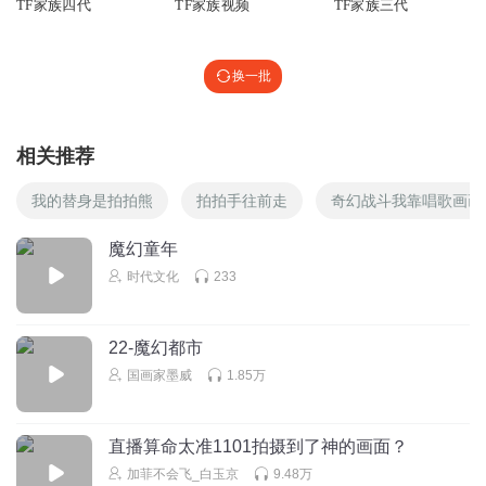
TF家族四代
TF家族视频
TF家族三代
换一批
相关推荐
我的替身是拍拍熊
拍拍手往前走
奇幻战斗我靠唱歌画画
魔幻童年
时代文化
233
22-魔幻都市
国画家墨威
1.85万
直播算命太准1101拍摄到了神的画面？
加菲不会飞_白玉京
9.48万