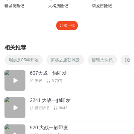
猫城历险记
大橘历险记
骑虎历险记
换一批
相关推荐
崛起从05年开始
穿越之唐朝风云
唐朝大队长
我的
607大战一触即发
安燃
5.70万
2241 大战一触即发
酷匠听书
9043
920 大战一触即发