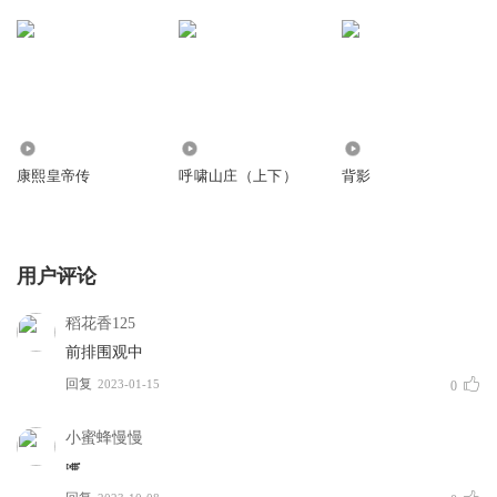
9372
477
320
康熙皇帝传
呼啸山庄（上下）
背影
用户评论
稻花香125
前排围观中
回复
2023-01-15
0
小蜜蜂慢慢
🎺