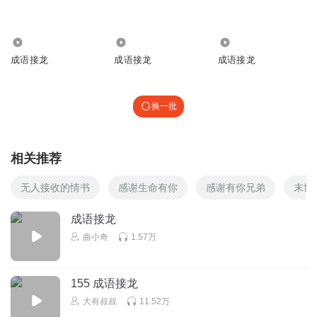
2302
56.15万
5700
成语接龙
成语接龙
成语接龙
换一批
相关推荐
无人接收的情书
感谢生命有你
感谢有你兄弟
末世
成语接龙
曲小奇
1.57万
155 成语接龙
大有叔叔
11.52万