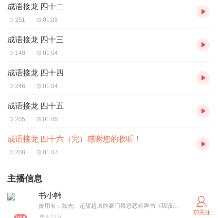
成语接龙 四十二
251
01:09
成语接龙 四十三
148
01:04
成语接龙 四十四
246
01:04
成语接龙 四十五
205
01:05
成语接龙 四十六（完）感谢您的收听！
208
01:07
主播信息
书小帏
曾用名：如光。超甜超虐的豪门禁忌恋有声书《我该爱谁》华丽完结！ 一场豪门童养媳逆袭记，等你来听！ 感恩大家的点赞、关注、评论、分享和月票支持！祝大家生活幸福，听书愉快!
加关注
4.23万