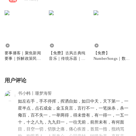
43.11万
1.73万
2.57万
要事播客｜聚焦新闻
【免费】古风古典纯
【免费】
要事｜拆解政策民生
音乐｜传统乐器｜古
NumberSongs｜数字
｜深挖热点核心
典意境
启蒙｜英语动画
用户评论
书小帏丨珊梦海誓
如左右手，手不停挥，挥洒自如，如日中天，天下第一，一
星半点，点石成金，金玉良言，言行不一，一笔抹杀，杀一
儆百，百不失一，一举两得，得未曾有，有一得一，一五一
十，十之八九，九九归一，一往无前，前所未有，有何面
目，目空一切，切肤之痛，痛心疾首，首屈一指，指鸡骂