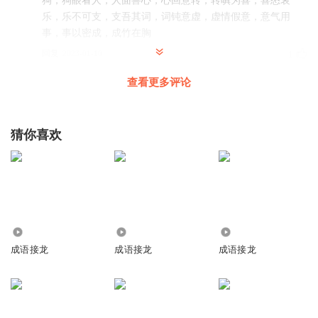
狗，狗眼看人，人面兽心，心回意转，转嗔为喜，喜怒哀
乐，乐不可支，支吾其词，词钝意虚，虚情假意，意气用
事，事以密成，成竹在胸
回复
2023-01-10
1
查看更多评论
书小帏
回复 @
书小帏丨珊梦海誓
:
🌾
猜你喜欢
4385
1534
1455
成语接龙
成语接龙
成语接龙