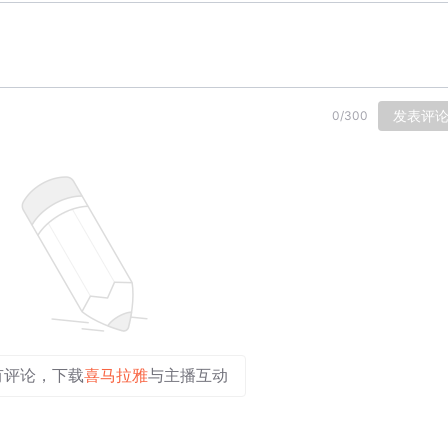
发表评
0
/
300
有评论，下载
喜马拉雅
与主播互动