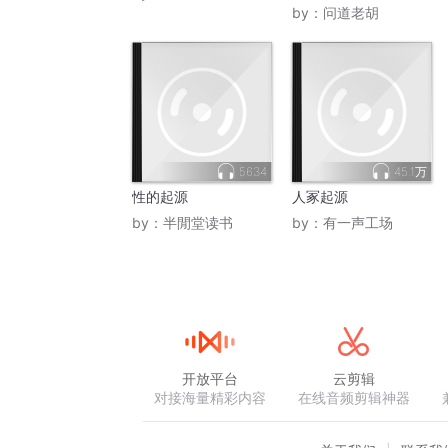
by：
问道老胡
5634
45.1万
性的起源
人冢起源
by：
半閒堂读书
by：
有一声工场
开放平台
云剪辑
对接海量精彩内容
在线音频剪辑神器