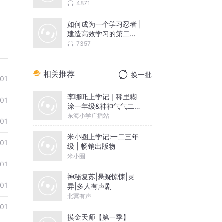
4871
如何成为一个学习忍者 |
建造高效学习的第二大
脑
7357
相关推荐
换一批
01
李哪吒上学记｜稀里糊
01
涂一年级&神神气气二年
级
东海小学广播站
01
米小圈上学记:一二三年
01
级 | 畅销出版物
米小圈
01
神秘复苏|悬疑惊悚|灵
01
异|多人有声剧
北冥有声
01
摸金天师【第一季】