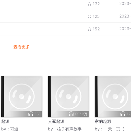
2023-
132
2023-
125
2023-
152
查看更多
789
897.8万
1.
起源
人冢起源
家的起源
by：
可道
by：
柱子有声故事
by：
一天一页书