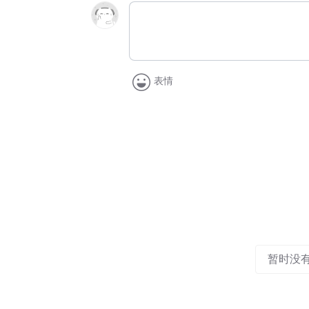
表情
暂时没