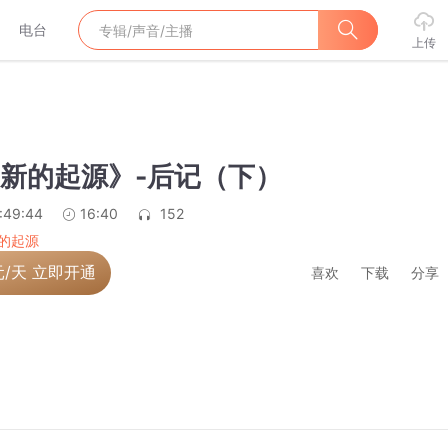
电台
上传
）
创新的起源》-后记（下）
:49:44
16:40
152
的起源
元/天 立即开通
喜欢
下载
分享