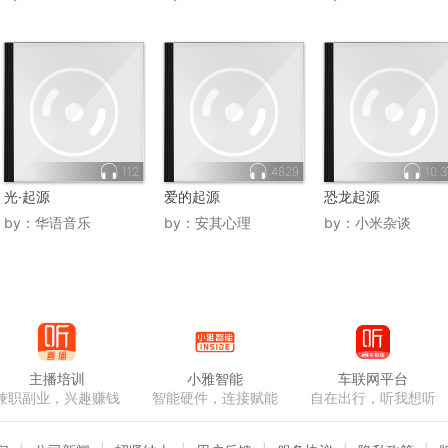
112
4829
10.
光·起源
爱的起源
恐龙起源
by：
华语音乐
by：
安其心理
by：
小米杂谈
主播培训
小雅智能
车联网平台
兼职副业，兴趣赚钱
智能硬件，连接赋能
自在出行，听我想听