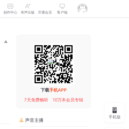
创作中心
有声出版
开通会员
客户端
下载
手机APP
7天免费畅听
10万本会员专辑
手机版
声音主播