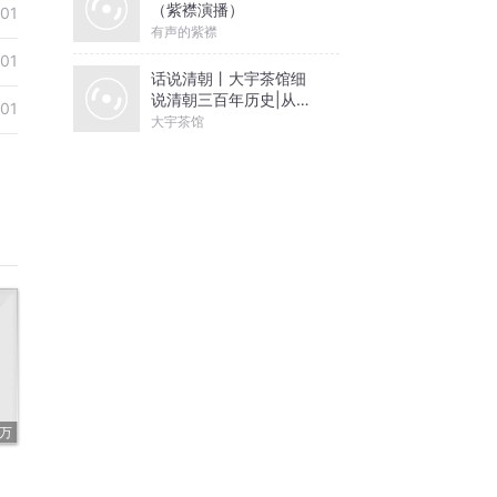
（紫襟演播）
01
有声的紫襟
01
话说清朝丨大宇茶馆细
说清朝三百年历史|从努
01
尔哈赤到末代皇帝溥仪|
大宇茶馆
康熙雍正乾隆
7万