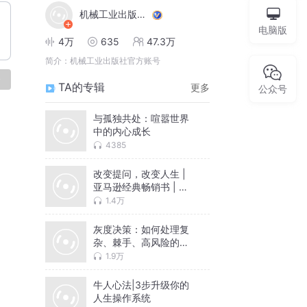
机械工业出版社CMP
电脑版
4万
635
47.3万
简介：
机械工业出版社官方账号
论
TA的专辑
更多
公众号
与孤独共处：喧嚣世界
中的内心成长
4385
改变提问，改变人生 |
亚马逊经典畅销书 | 思
维塑造
1.4万
灰度决策：如何处理复
杂、棘手、高风险的难
题
1.9万
牛人心法|3步升级你的
人生操作系统