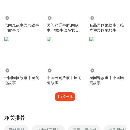
10.24万
32.56万
5.76万
民间鬼故事民间故事
民间邪乎事|民间故
精品民间鬼故事：维
（故事会）
事|老故事|真实民间
华讲民间鬼故事
故事|鬼故事
3.23万
10.71万
1.01万
中国民间故事丨民间
中国民间故事丨民间
民间鬼故事丨中国民
鬼故事
鬼故事
间故事
换一批
相关推荐
天狐魔尊
白小狐不是妖
四足九尾白狐
老子是狐仙