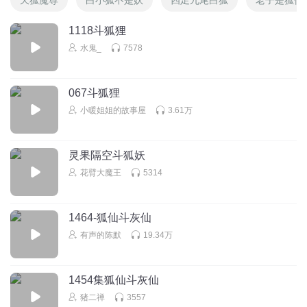
1118斗狐狸
水鬼_
7578
067斗狐狸
小暖姐姐的故事屋
3.61万
灵果隔空斗狐妖
花臂大魔王
5314
1464-狐仙斗灰仙
有声的陈默
19.34万
1454集狐仙斗灰仙
猪二禅
3557