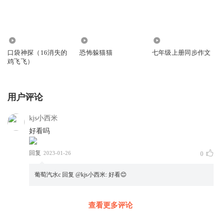
1.47万
4143
300
口袋神探（16消失的
恐怖躲猫猫
七年级上册同步作文
鸡飞飞）
用户评论
kjs小西米
好看吗
回复
2023-01-26
0
葡萄汽水c
回复 @
kjs小西米
:
好看😊
查看更多评论