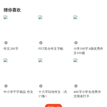
猜你喜欢
2563
2.01万
592
作文200字
PET高分作文字帖
小学300字A级优秀作
文100篇
2.45万
2175
1749
中小学千字精品·作文
十六字玩转作文〈共
400字小学生优秀作
15集>
文阅读打卡