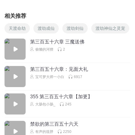
相关推荐
天渡命劫
渡劫成仙
渡劫剑仙
渡劫神仙之灵宠
第三百五十六章 三魔送佛
偷懒的河狸
2
第三百五十六章：见面大礼
宝可梦大师一小白
6917
355 第三百五十六章【加更】
大肠包小肠_
245
禁欲的第三百五十六天
有声的筱胖
2250