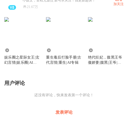
小甜文，全程无虐点 新号求关注！我更新超快！
加关注
21.67万
1.39万
139
825
娱乐圈之星际女王|玄
重生毒后打脸手册|古
绝代狂妃，腹黑王爷
幻言情|娱乐圈|AI专
代言情|重生|AI专辑
傲娇妻|腹黑|王爷|王
辑
妃|AI专辑
用户评论
还没有评论，快来发表第一个评论！
发表评论