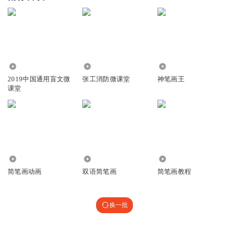
6.24万
12.55万
18.28万
2019中国通用盲文微
张工消防微课堂
神笔画王
课堂
1752
419
2331
简笔画动画
双语简笔画
简笔画教程
换一批