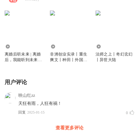
29.94万
76.37万
17.32万
离婚后听未来 | 离婚
非洲创业实录丨重生
法师之上丨奇幻玄幻
后，我能听到未来的
爽文丨种田丨外国历
丨异世大陆
声音丨神豪丨都市丨
史丨架空历史丨布局
金融丨商业 | 多人有
领主
声剧
用户评论
映山红zz
天狂有雨，人狂有祸！
回复
2025-01-15
0
查看更多评论