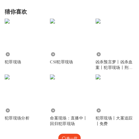
猜你喜欢
191.01万
16.44万
5.37万
犯罪现场
CSI犯罪现场
凶杀预言梦丨凶杀血
案丨犯罪现场丨刑侦
悬疑丨多人有声剧
1063
7.26万
673
犯罪现场分析
命案现场：直播中丨
犯罪现场丨大案追踪
回归犯罪现场
丨免费
换一批