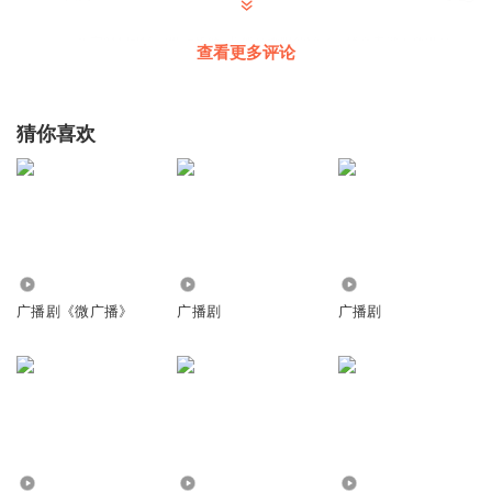
热宝911
回复 @
发动机舱
:
斐然是撒野的顾飞，钱文青哦！严准是
查看更多评论
撒野的丞哥，史泽鲲哦！
猜你喜欢
听友410094125
感谢主播们的精彩演绎！希望有跟多的作品推出！
回复
2023-04-30
1
AA心儿
想知道主播是谁
1801
61
3.83万
回复
2023-04-17
0
广播剧《微广播》
广播剧
广播剧
热宝911
回复 @
AA心儿
:
顾飞和丞哥
l糖三勺
听完👂948完结撒花🎉
5299
2.60万
615
回复
2024-04-28
0