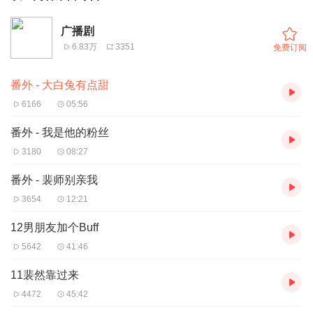
广播剧
6.83万
3351
免费订阅
番外 - 大白兔有点甜
6166
05:56
番外 - 我是他的粉丝
3180
08:27
番外 - 裴师别亲我
3654
12:21
12男朋友加个Buff
5642
41:46
11裴然靠过来
4472
45:42