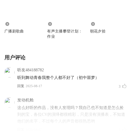
13.10万
799
1.83万
广播剧歌曲
有声主播攀登计划：
朝花夕拾
作业
用户评论
听友484188782
听到舞动青春我整个人都不好了（初中噩梦）
回复
2025-08-17
3
发动机舱
这么好听的作品，没有人发现吗？我自己也不知道是怎么捡
到的宝，各位CV的演绎都很精彩，只是没有演播表，不知道
他们的名字，不过每个人的声音都很熟悉哟
回复
2023-04-07
1