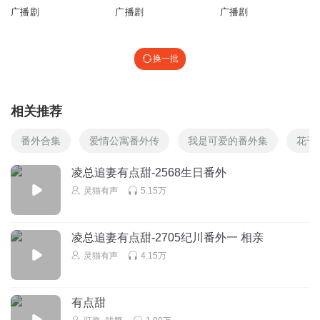
广播剧
广播剧
广播剧
微凉uk
喜欢
换一批
回复
2023-04-19
0
沐雨橙风_秋羽
相关推荐
时长太短了听不够啊
番外合集
爱情公寓番外传
我是可爱的番外集
花千
回复
2023-01-17
0
凌总追妻有点甜-2568生日番外
灵猫有声
5.15万
凌总追妻有点甜-2705纪川番外一 相亲
灵猫有声
4.15万
有点甜