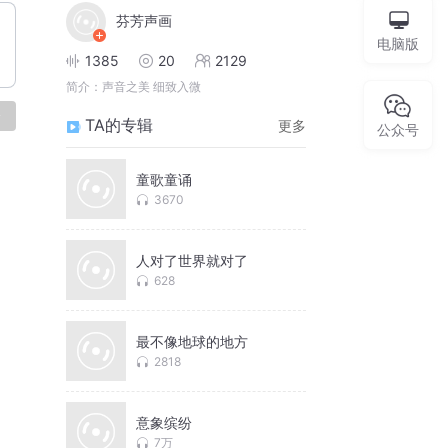
芬芳声画
电脑版
1385
20
2129
简介：
声音之美 细致入微
论
TA的专辑
更多
公众号
童歌童诵
3670
人对了世界就对了
628
最不像地球的地方
2818
意象缤纷
7万