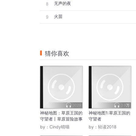
无声的夜
8
火苗
9
猜你喜欢
3029
3.9万
神秘地图：草原王国的
神秘地图1:草原王国的
守望者丨草原冒险故事
守望者
by：
Cindy晴喵
by：
轻读2018