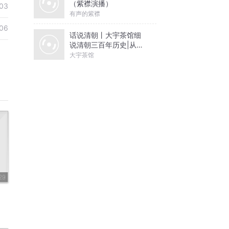
（紫襟演播）
03
有声的紫襟
06
话说清朝丨大宇茶馆细
说清朝三百年历史|从努
尔哈赤到末代皇帝溥仪|
大宇茶馆
康熙雍正乾隆
29