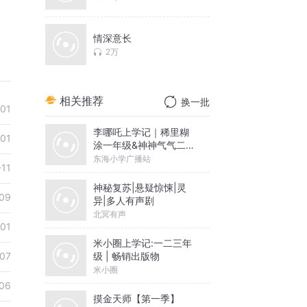
情深意长
2万
相关推荐
换一批
01
李哪吒上学记｜稀里糊
01
涂一年级&神神气气二年
级
东海小学广播站
-11
神秘复苏|悬疑惊悚|灵
09
异|多人有声剧
北冥有声
-01
米小圈上学记:一二三年
级 | 畅销出版物
07
米小圈
06
摸金天师【第一季】