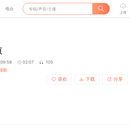
电台
上传
原
:09:58
02:07
105
成歌
喜欢
下载
分享