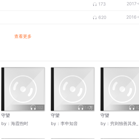
2017-
173
2016-
620
查看更多
102
1.4万
8
守望
守望
守望
by：
海霞煦时
by：
李申知音
by：
穷则独善其身_