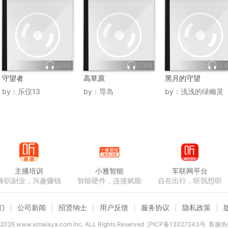
2050
2308
3.
守望者
高草原
黑月的守望
by：
乐仪13
by：
导岛
by：
浅浅的绿幽灵
主播培训
小雅智能
车联网平台
兼职副业，兴趣赚钱
智能硬件，连接赋能
自在出行，听我想听
们
公司新闻
招贤纳士
用户反馈
服务协议
隐私政策
2026
www.ximalaya.com lnc. ALL Rights Reserved
沪ICP备13027243号
客服热线