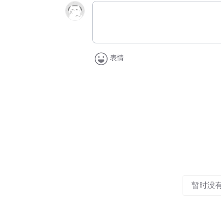
表情
暂时没