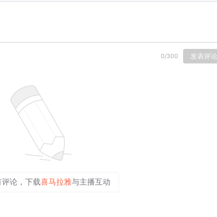
发表评
0
/
300
有评论，下载
喜马拉雅
与主播互动