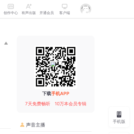
创作中心
有声出版
开通会员
客户端
下载
手机APP
7天免费畅听
10万本会员专辑
手机版
声音主播