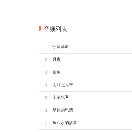
音频列表
守望草原
1
月夜
2
画你
3
明月照人来
4
山清水秀
5
草原的恩情
6
鱼和水的故事
7