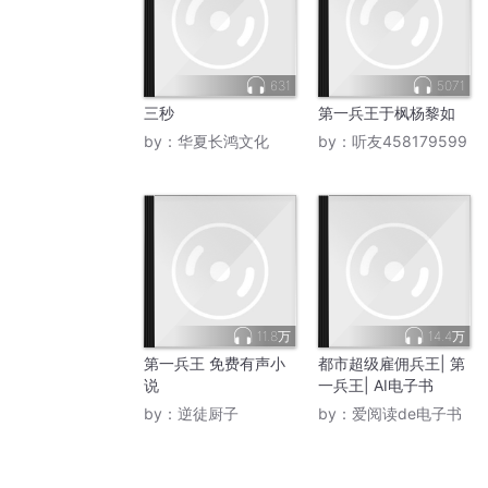
631
5071
三秒
第一兵王于枫杨黎如
by：
华夏长鸿文化
by：
听友458179599
11.8万
14.4万
第一兵王 免费有声小
都市超级雇佣兵王| 第
说
一兵王| AI电子书
by：
逆徒厨子
by：
爱阅读de电子书