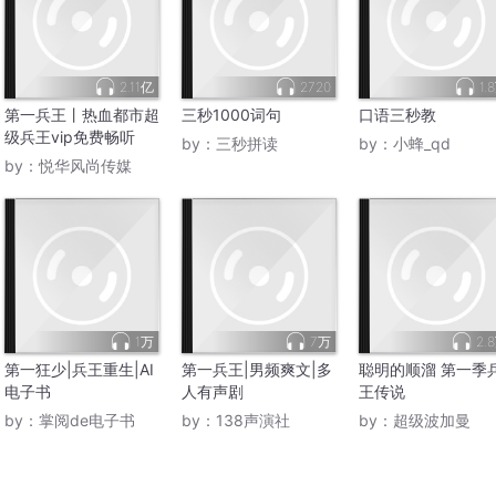
2.11亿
2720
1.
第一兵王丨热血都市超
三秒1000词句
口语三秒教
级兵王vip免费畅听
by：
三秒拼读
by：
小蜂_qd
by：
悦华风尚传媒
1万
7万
2.
第一狂少|兵王重生|AI
第一兵王|男频爽文|多
聪明的顺溜 第一季
电子书
人有声剧
王传说
by：
掌阅de电子书
by：
138声演社
by：
超级波加曼