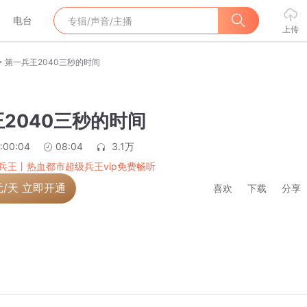
电台
上传
>
第一兵王2040三秒的时间
2040三秒的时间
:00:04
08:04
3.1万
兵王丨热血都市超级兵王vip免费畅听
元/天 立即开通
喜欢
下载
分享