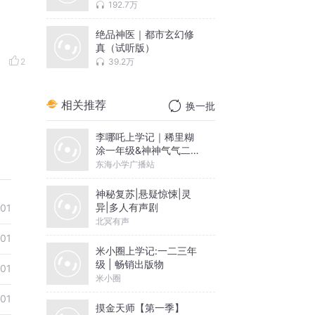
192.7万
绝品神医｜都市玄幻修
真（试听版）
39.2万
2
相关推荐
换一批
李哪吒上学记｜稀里糊
涂一年级&神神气气二年
级
东海小学广播站
神秘复苏|悬疑惊悚|灵
异|多人有声剧
01
北冥有声
01
米小圈上学记:一二三年
级 | 畅销出版物
01
米小圈
01
摸金天师【第一季】