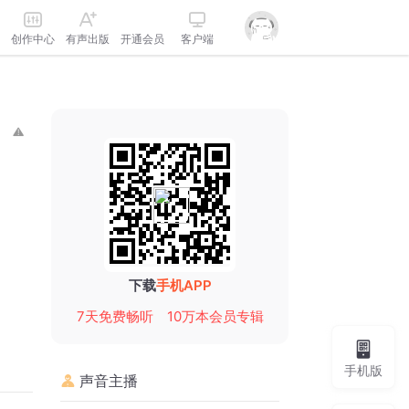
创作中心
有声出版
开通会员
客户端
下载
手机APP
7天免费畅听
10万本会员专辑
手机版
声音主播