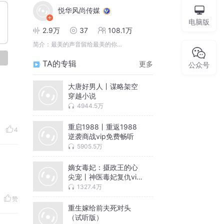
悦华风尚传媒
电脑版
2.9万
37
108.1万
简介：
最美的声音留给最美的你…
论
TA的专辑
更多
公众号
大唐好男人丨谋略架空
穿越小说
4944.5万
重启1988丨重返1988
4
逆袭商战vip免费畅听
5905.5万
嫡女毒妃：摄政王的心
尖宠丨神医毒妃复仇vip
免费
1327.4万
赞
重生嫁给前夫死对头
（试听版）