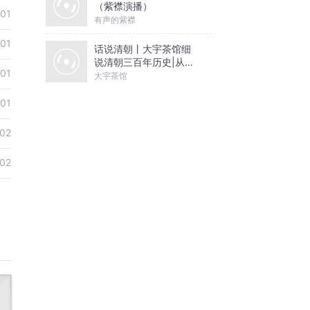
（紫襟演播）
01
有声的紫襟
01
话说清朝丨大宇茶馆细
说清朝三百年历史|从努
01
尔哈赤到末代皇帝溥仪|
大宇茶馆
康熙雍正乾隆
01
02
02