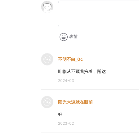
表情
不明不白_0c
叶临从不藏着掖着，豁达
2024-03
阳光大道就在眼前
好
2023-02