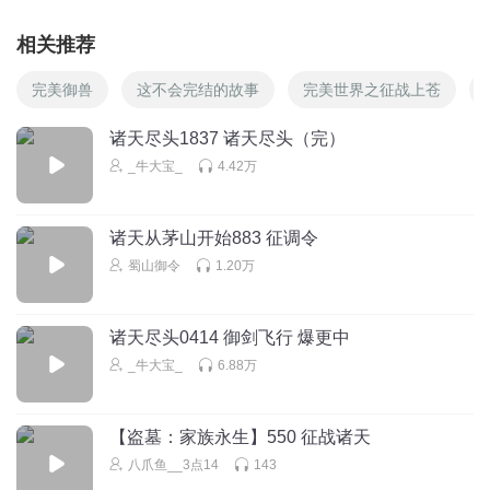
相关推荐
完美御兽
这不会完结的故事
完美世界之征战上苍
诸天尽头1837 诸天尽头（完）
_牛大宝_
4.42万
诸天从茅山开始883 征调令
蜀山御令
1.20万
诸天尽头0414 御剑飞行 爆更中
_牛大宝_
6.88万
【盗墓：家族永生】550 征战诸天
八爪鱼__3点14
143