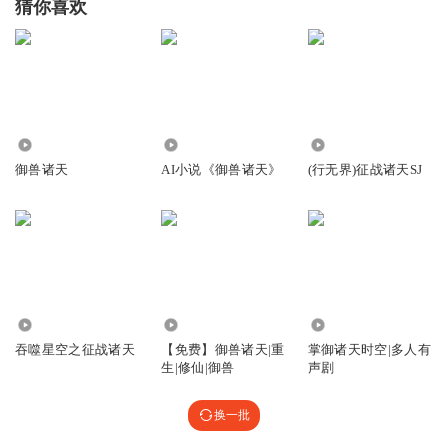
猜你喜欢
263.21万
3.46万
250.39万
御兽诸天
AI小说《御兽诸天》
(行无界)征战诸天SJ
10.09万
3.44万
10.67万
吞噬星空之征战诸天
【免费】御兽诸天|重
掌御诸天时空|多人有
生|修仙|御兽
声剧
换一批