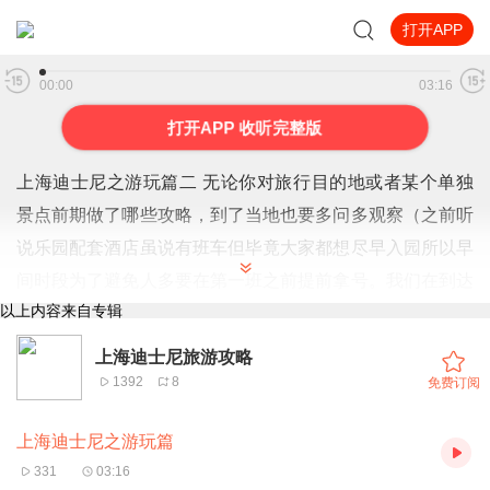
打开APP
上海迪士尼之游玩篇
00:00
03:16
打开APP 收听完整版
上海迪士尼之游玩篇二 无论你对旅行目的地或者某个单独
景点前期做了哪些攻略，到了当地也要多问多观察（之前听
说乐园配套酒店虽说有班车但毕竟大家都想尽早入园所以早
间时段为了避免人多要在第一班之前提前拿号。我们在到达
以上内容来自专辑
酒店办好入住后就问了这个问题，得到的回复是：现在不用
直接下来坐，不放心还问了几个不同的工作人员。入园当天
上海迪士尼旅游攻略
五点半早起，六点半收拾完毕看着那爷俩磨磨唧唧着急又上
1392
8
免费订阅
火。心想不如我先下楼到班车站看看虚实。结果楼道、电梯
上海迪士尼之游玩篇
安安静静，大堂人声鼎沸 跑到班车站早有排队的了。此时
331
03:16
刚刚六点四十 距离第一班还有二十五分钟，赶紧站队给俩