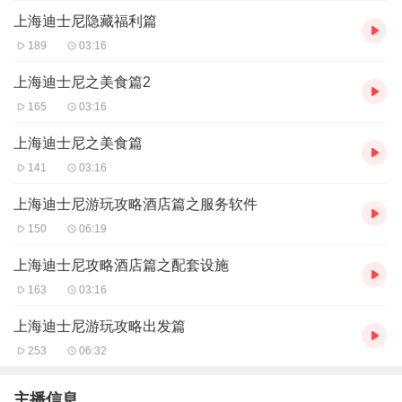
磨叽打️，最终第一天我们是第五辆班车）思路清晰有备选方
上海迪士尼隐藏福利篇
案（第二天吸取了经验 我们如愿坐上了第一辆班车，人更
189
03:16
少安检快。计划是爷俩跑到飞跃，完后雷鸣山最后到玩总区
上海迪士尼之美食篇2
域，充分利用早享卡权益把几个早晨提前开放的项目多刷。
165
03:16
结果当天雷鸣山没有早开，按备选我们直接去了玩总区域并
上海迪士尼之美食篇
在APP上买了矿车的FP，酒店赠送的FP放到了雷鸣山）如
141
03:16
果真的有不可抗力那就放松下来随他而去吧，心情最最最重
上海迪士尼游玩攻略酒店篇之服务软件
要‼️（下午的巡游表演老娘提前四十分钟占位等卡通车队开
150
06:19
到我们面前又过了十几分钟。车队来临 人群欢动 挥手尖叫
我儿说句 我想大……五味杂陈
上海迪士尼攻略酒店篇之配套设施
163
03:16
上海迪士尼游玩攻略出发篇
253
06:32
主播信息