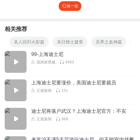
换一批
相关推荐
圣人回归火影篇
末日骑士篇章
灵界之血神篇
迪
99-上海迪士尼
国画家墨威
9463
上海迪士尼要涨价，美国迪士尼要裁员
正观新闻
151
迪士尼将落户武汉？上海迪士尼官方：不实
正观新闻
869
来返沪不满5天可游玩迪士尼，但不能室内就餐