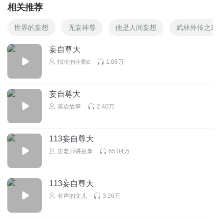
相关推荐
世界的妄想
无妄神尊
他是人间妄想
武林外传之11
妄自尊大
怕冷的企鹅e
1.08万
妄自尊大
嘉欢故事
2.40万
113妄自尊大
史老师讲故事
65.04万
113妄自尊大
有声的文儿
3.26万