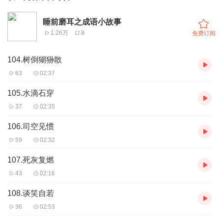
睡前磨耳之成语小故事
1.26万
8
免费订阅
104.树倒猢狲散
63
02:37
105.水滴石穿
37
02:35
106.司空见惯
59
02:32
107.死灰复燃
43
02:16
108.谈笑自若
36
02:53