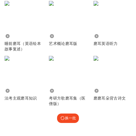
1453
5630
5659
睡前磨耳（英语绘本
艺术概论磨耳版
磨耳英语听力
故事复述）
27.12万
1.08万
1.08万
法考主观磨耳知识
考研方歌磨耳集（医
磨磨耳朵背古诗文
僧版）
换一批