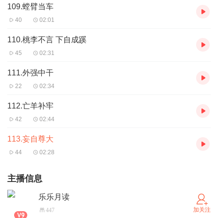
109.螳臂当车
40
02:01
110.桃李不言 下自成蹊
45
02:31
111.外强中干
22
02:34
112.亡羊补牢
42
02:44
113.妄自尊大
44
02:28
主播信息
乐乐月读
加关注
447